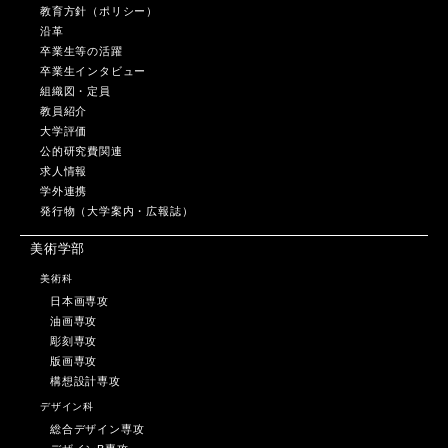
教育方針（ポリシー）
沿革
卒業生等の活躍
卒業生インタビュー
組織図・定員
教員紹介
大学評価
公的研究費関連
求人情報
学外連携
発行物（大学案内・広報誌）
美術学部
美術科
日本画専攻
油画専攻
彫刻専攻
版画専攻
構想設計専攻
デザイン科
総合デザイン専攻