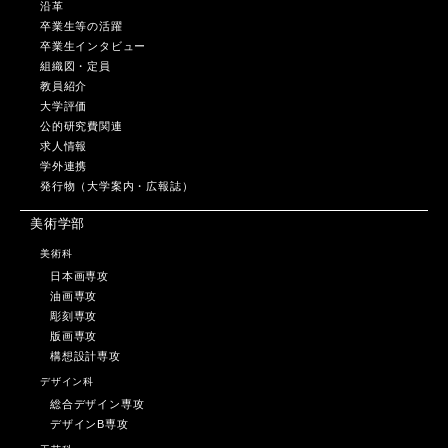
沿革
卒業生等の活躍
卒業生インタビュー
組織図・定員
教員紹介
大学評価
公的研究費関連
求人情報
学外連携
発行物（大学案内・広報誌）
美術学部
美術科
日本画専攻
油画専攻
彫刻専攻
版画専攻
構想設計専攻
デザイン科
総合デザイン専攻
デザインB専攻