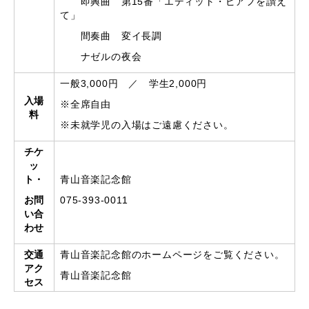
即興曲 第15番「エディット・ピアフを讃え
て」
間奏曲 変イ長調
ナゼルの夜会
一般3,000円 ／ 学生2,000円
入場
※全席自由
料
※未就学児の入場はご遠慮ください。
チケ
ッ
ト・
青山音楽記念館
お問
075-393-0011
い合
わせ
交通
青山音楽記念館のホームページをご覧ください。
アク
青山音楽記念館
セス