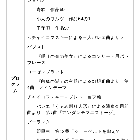
ショパン
舟歌 作品60
小犬のワルツ 作品64の1
子守唄 作品57
＜チャイコフスキーによる三大バレエ曲より＞
パブスト
『眠りの森の美女』によるコンサート用パラ
フレーズ
ローゼンブラット
プロ
『白鳥の湖』の主題による幻想組曲より 第
グラ
4曲 メインテーマ
ム
チャイコフスキー＝プレトニョフ編
バレエ『くるみ割り人形』による演奏会用組
曲より 第7曲「アンダンテマエストーゾ」
プーランク
即興曲 第12番「シューベルトを讃えて」