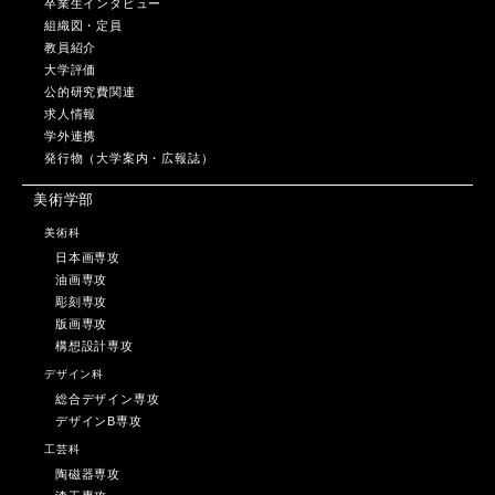
卒業生インタビュー
組織図・定員
教員紹介
大学評価
公的研究費関連
求人情報
学外連携
発行物（大学案内・広報誌）
美術学部
美術科
日本画専攻
油画専攻
彫刻専攻
版画専攻
構想設計専攻
デザイン科
総合デザイン専攻
デザインB専攻
工芸科
陶磁器専攻