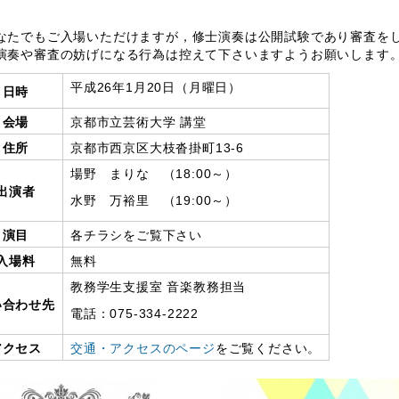
たでもご入場いただけますが，修士演奏は公開試験であり審査をし
演奏や審査の妨げになる行為は控えて下さいますようお願いします
平成26年1月20日（月曜日）
日時
会場
京都市立芸術大学 講堂
住所
京都市西京区大枝沓掛町13-6
場野 まりな （18:00～）
出演者
水野 万裕里 （19:00～）
演目
各チラシをご覧下さい
入場料
無料
教務学生支援室 音楽教務担当
い合わせ先
電話：075-334-2222
アクセス
交通・アクセスのページ
をご覧ください。