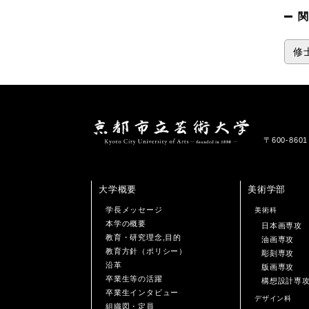
関
修
〒600-86
大学概要
美術学部
学長メッセージ
美術科
本学の概要
日本画専攻
教育・研究理念,目的
油画専攻
教育方針（ポリシー）
彫刻専攻
沿革
版画専攻
卒業生等の活躍
構想設計専
卒業生インタビュー
デザイン科
組織図・定員