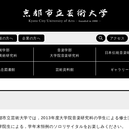
般の方へ
企業の方へ
アクセス
術学部
音楽学部
日本伝統音楽
美術研究科
大学院音楽研究科
記念図書館
芸術資料館
ギャラリー
Ⅰ
市立芸術大学では，2013年度大学院音楽研究科の学生による修士
院生による，学年末恒例のソロリサイタルをお楽しみください。