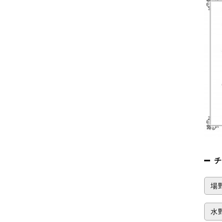
チ
場野
水野