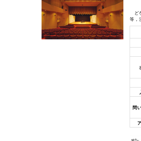
どな
等，
問