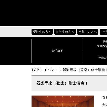
受験生の方へ
在学生の方へ
卒業生の方へ
一
美
大学院
大学概要
伊藤
TOP
イベント
器楽専攻（弦楽）修士演奏
器楽専攻（弦楽）修士演奏Ⅰ
京都
大学