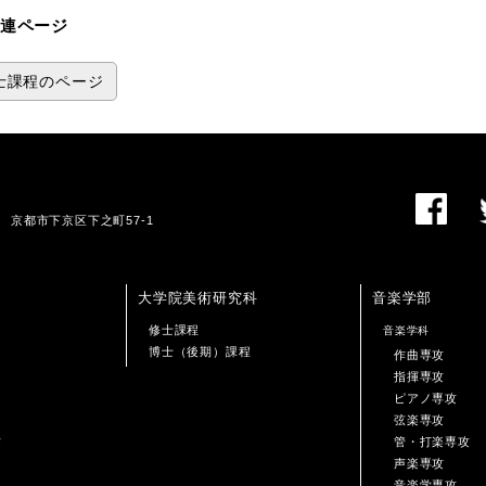
連ページ
士課程のページ
01 京都市下京区下之町57-1
大学院美術研究科
音楽学部
修士課程
音楽学科
博士（後期）課程
作曲専攻
指揮専攻
ピアノ専攻
弦楽専攻
攻
管・打楽専攻
声楽専攻
音楽学専攻