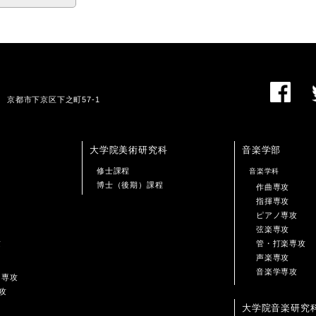
01 京都市下京区下之町57-1
大学院美術研究科
音楽学部
修士課程
音楽学科
博士（後期）課程
作曲専攻
指揮専攻
ピアノ専攻
弦楽専攻
攻
管・打楽専攻
声楽専攻
音楽学専攻
ン専攻
攻
大学院音楽研究