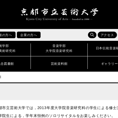
般の方へ
企業の方へ
アクセス
術学部
音楽学部
日本伝統音楽
美術研究科
大学院音楽研究科
記念図書館
芸術資料館
ギャラリー
Ⅲ
市立芸術大学では，2013年度大学院音楽研究科の学生による修士
院生による，学年末恒例のソロリサイタルをお楽しみください。