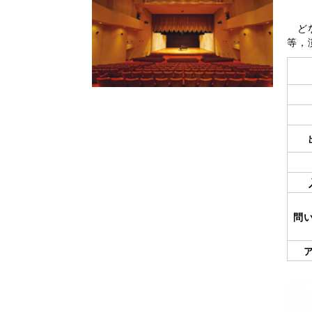
どな
等，
問