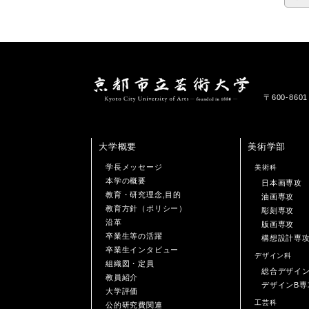
〒600-86
大学概要
美術学部
学長メッセージ
美術科
本学の概要
日本画専攻
教育・研究理念,目的
油画専攻
教育方針（ポリシー）
彫刻専攻
沿革
版画専攻
卒業生等の活躍
構想設計専
卒業生インタビュー
デザイン科
組織図・定員
総合デザイ
教員紹介
デザインB専
大学評価
工芸科
公的研究費関連