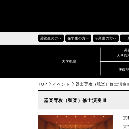
受験生の方へ
在学生の方へ
卒業生の方へ
一
美
大学院
大学概要
伊藤
TOP
イベント
器楽専攻（弦楽）修士演奏
器楽専攻（弦楽）修士演奏Ⅲ
京都
大学