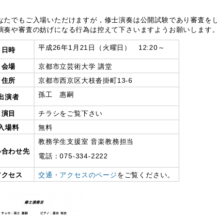
たでもご入場いただけますが，修士演奏は公開試験であり審査をし
演奏や審査の妨げになる行為は控えて下さいますようお願いします
平成26年1月21日（火曜日） 12:20～
日時
会場
京都市立芸術大学 講堂
住所
京都市西京区大枝沓掛町13-6
孫工 惠嗣
出演者
演目
チラシをご覧下さい
入場料
無料
教務学生支援室 音楽教務担当
い合わせ先
電話：075-334-2222
アクセス
交通・アクセスのページ
をご覧ください。