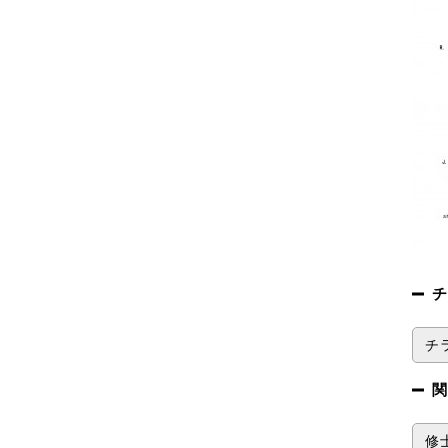
チ
チラ
関
修