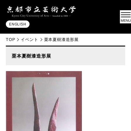
ENGLISH
TOP
イベント
栗本夏樹漆造形展
栗本夏樹漆造形展