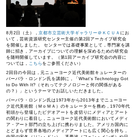
8月2日（土），
京都市立芸術大学ギャラリー＠ＫＣＵＡ
にお
いて，芸術資源研究センター主催の第2回アーカイブ研究会
を開催しました。 センターでは基礎事業として，専門家を講
師に招き，アーカイブについての理解を深めるための研究会
を随時開催しています。（第1回アーカイブ研究会の内容に
ついては，
こちら
をご参照ください）
2回目の今回は，元ニューヨーク近代美術館キュレーターの
バーバラ・ロンドン氏を講師に，「What's Technology Got
to Do With It?（それってテクノロジーと何の関係がある
の？）」というテーマでお話しいただきました。
バーバラ・ロンドン氏は1973年から2013年までニューヨー
ク近代美術館（ＭｏＭＡ）のキュレーターを務め，1970年代
初頭から登場したビデオアートを皮切りにメディアとアート
の関わりに着目し，ニューヨーク近代美術館においてメディ
ア・アート部門の立ち上げに携わりました。アメリカ国内に
とどまらず世界各地のメディアアートにも広く関心を持ち，
中国の宋冬（ソン・ドン），馮夢波（フェン・メンポ）や日