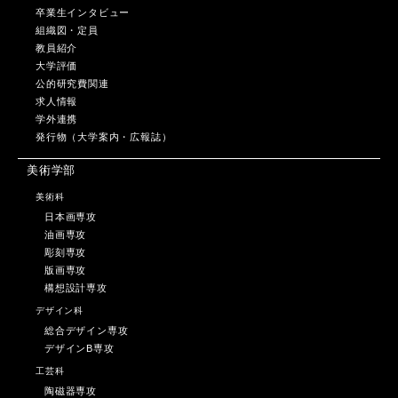
卒業生インタビュー
組織図・定員
教員紹介
大学評価
公的研究費関連
求人情報
学外連携
発行物（大学案内・広報誌）
美術学部
美術科
日本画専攻
油画専攻
彫刻専攻
版画専攻
構想設計専攻
デザイン科
総合デザイン専攻
デザインB専攻
工芸科
陶磁器専攻