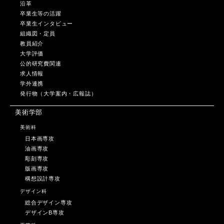
沿革
卒業生等の活躍
卒業生インタビュー
組織図・定員
教員紹介
大学評価
公的研究費関連
求人情報
学外連携
発行物（大学案内・広報誌）
美術学部
美術科
日本画専攻
油画専攻
彫刻専攻
版画専攻
構想設計専攻
デザイン科
総合デザイン専攻
デザインB専攻