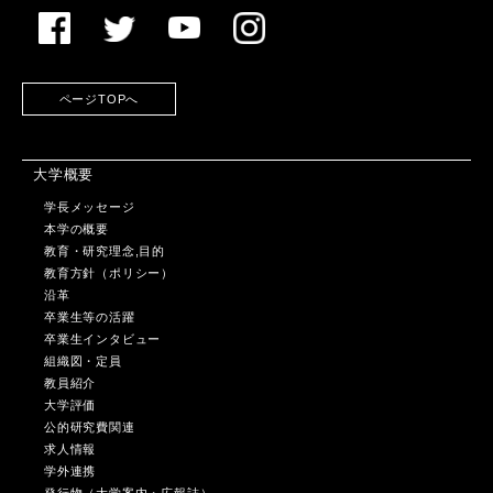
ページTOPへ
大学概要
学長メッセージ
本学の概要
教育・研究理念,目的
教育方針（ポリシー）
沿革
卒業生等の活躍
卒業生インタビュー
組織図・定員
教員紹介
大学評価
公的研究費関連
求人情報
学外連携
発行物（大学案内・広報誌）