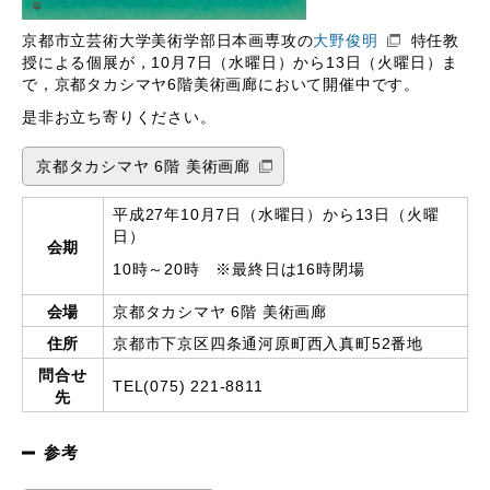
京都市立芸術大学美術学部日本画専攻の
大野俊明
特任教
授による個展が，10月7日（水曜日）から13日（火曜日）ま
で，京都タカシマヤ6階美術画廊において開催中です。
是非お立ち寄りください。
京都タカシマヤ 6階 美術画廊
平成27年10月7日（水曜日）から13日（火曜
日）
会期
10時～20時 ※最終日は16時閉場
会場
京都タカシマヤ 6階 美術画廊
住所
京都市下京区四条通河原町西入真町52番地
問合せ
TEL(075) 221-8811
先
参考