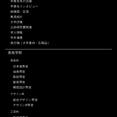
卒業生等の活躍
卒業生インタビュー
組織図・定員
教員紹介
大学評価
公的研究費関連
求人情報
学外連携
発行物（大学案内・広報誌）
美術学部
美術科
日本画専攻
油画専攻
彫刻専攻
版画専攻
構想設計専攻
デザイン科
総合デザイン専攻
デザインB専攻
工芸科