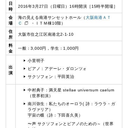
日
2016年3月27日（日曜日）16時開演［15時半開場］
時
会
海の見える南港サンセットホール（
大阪南港ＡＴ
場
Ｃ
・ＩＴＭ棟10階）
住
大阪市住之江区南港北2-1-10
所
料
一般：3,000円，学生：1,000円
金
小里明子
出
ピアノ：アデーレ・ダロンツォ
演
サクソフォン：平田英治
中村典子：満天星 stellae universum caelum
（世界初演）
南川弥生：私たちのオーロラ( 詩：ラウラ・ガ
ラヴァリア）
宇宙の蝶（詩：下田喜久美）
〜声 サクソフォンとピアノのための～（世界