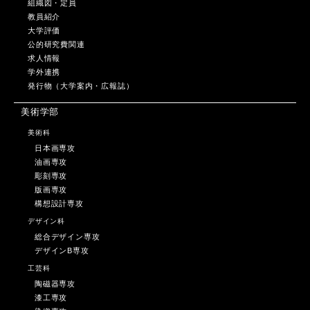
組織図・定員
教員紹介
大学評価
公的研究費関連
求人情報
学外連携
発行物（大学案内・広報誌）
美術学部
美術科
日本画専攻
油画専攻
彫刻専攻
版画専攻
構想設計専攻
デザイン科
総合デザイン専攻
デザインB専攻
工芸科
陶磁器専攻
漆工専攻