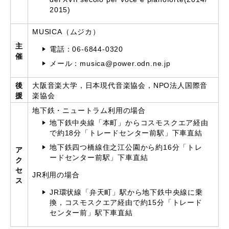
2015)
MUSICA（ムジカ）
主
電話：06-6844-0320
催
メール：musica@power.odn.ne.jp
後
大阪音楽大学，日本現代音楽協会，NPO法人国際音
援
楽協会
地下鉄・ニュートラム利用の場合
地下鉄中央線「本町」からコスモスクエア経由
で約18分「トレードセンター前駅」下車直結
地下鉄四つ橋線住之江公園から約16分「トレ
ア
ードセンター前駅」下車直結
ク
セ
JR利用の場合
ス
JR環状線「弁天町」駅から地下鉄中央線に乗
換，コスモスクエア経由で約15分「トレード
センター前」駅下車直結