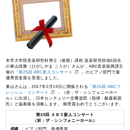
本学大学院音楽研究科博士（後期）課程 器楽研究領域6回生
の東山洸雅（ひがしやま こうが）さんが，ABC音楽振興課主
催の「
第25回 ABC新人コンサート
」のピアノ部門で最
優秀音楽賞を受賞しました。
東山さんは，2017年2月19日に開催される「
第25回 ABCフ
レッシュ・コンサート
」（於：ザ・シンフォニーホー
ル）に出演し，日本センチュリー交響楽団（指揮：飯森範親
氏）と協奏曲を演奏します。 御受賞おめでとうございます。
第25回 ＡＢＣ新人コンサート
（於：ザ・シンフォニーホール）
成績
ピアノ部門 最優秀賞