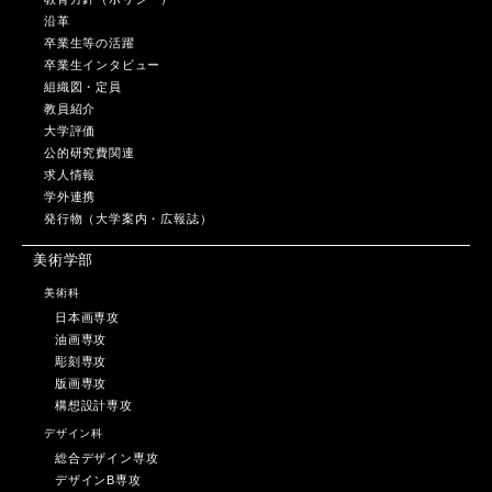
沿革
卒業生等の活躍
卒業生インタビュー
組織図・定員
教員紹介
大学評価
公的研究費関連
求人情報
学外連携
発行物（大学案内・広報誌）
美術学部
美術科
日本画専攻
油画専攻
彫刻専攻
版画専攻
構想設計専攻
デザイン科
総合デザイン専攻
デザインB専攻