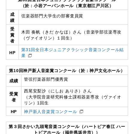
（於：小岩アーバンホール（東京都江戸川区）
成
弦楽器部門大学生の部審査員賞
績
受
木田 奏帆（きだ かなほ）さん（音楽学部弦楽専攻
賞
（ヴァイオリン）１回生）
者
第31回全日本ジュニアクラシック音楽コンクール結
HP
果​
第10回神戸新人音楽賞コンクール（於：神戸文化ホール）
管弦打楽器部門優秀賞
成績
西尾安梨沙（にしお ありさ）さん
受賞
（大学院音楽研究科修士課程器楽専攻（ヴァイオ
者
リン）1回生
HP
神戸新人音楽賞コンクール
第３回さかい九頭竜音楽コンクール（ハートピア春江 ハー
トピアホール（福井県坂井市））