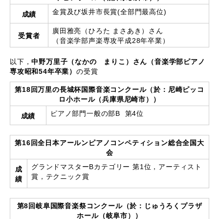
金賞及び坂井市長賞(全部門最高位)
成績
廣田雅亮（ひろた まさあき）さん
受賞者
（音楽学部声楽専攻平成28年卒業）
以下，
中野万里子（なかの まりこ）さん（音楽学部ピアノ
専攻昭和54年卒業）
の受賞
第18回万里の長城杯国際音楽コンクール（於：尼崎ピッコ
ロ小ホール（兵庫県尼崎市））
ピアノ部門一般の部B 第4位
成績
第16回全日本アールンピアノコンペティション総合全国大
会
グランドマスターBカテゴリー 第1位，アーティスト
成
賞，テクニック賞
績
第8回岐阜国際音楽祭コンクール（於：じゅうろくプラザ
ホール（岐阜市））