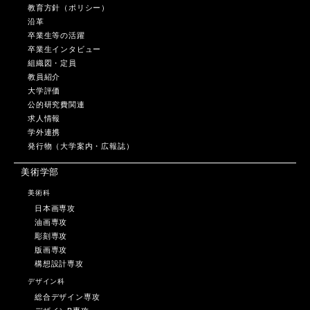
教育方針（ポリシー）
沿革
卒業生等の活躍
卒業生インタビュー
組織図・定員
教員紹介
大学評価
公的研究費関連
求人情報
学外連携
発行物（大学案内・広報誌）
美術学部
美術科
日本画専攻
油画専攻
彫刻専攻
版画専攻
構想設計専攻
デザイン科
総合デザイン専攻