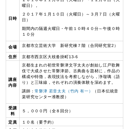
曜日），
２０１７年１月１０日（火曜日）～３月７日（火曜
日時
日）
期間内の隔週火曜日・午前１０時４０分～午後０時
１０分
京都市立芸術大学 新研究棟７階（合同研究室2）
会場
住所
京都市西京区大枝沓掛町13-6
京都生まれの初世常磐津文字太夫が創始し江戸歌舞
伎で大成させた常磐津節。古典曲を題材に，作品の
構成や特徴，表現技法を考察しながら，浄瑠璃（語
講座
り）と三味線，それぞれの演奏体験を深めます。
内容
講師：
常磐津 若音太夫（竹内 有一）
（日本伝統音
楽研究センター准教授）
受講
５，０００円（全８回分）
料
定員
１０名（要予約）