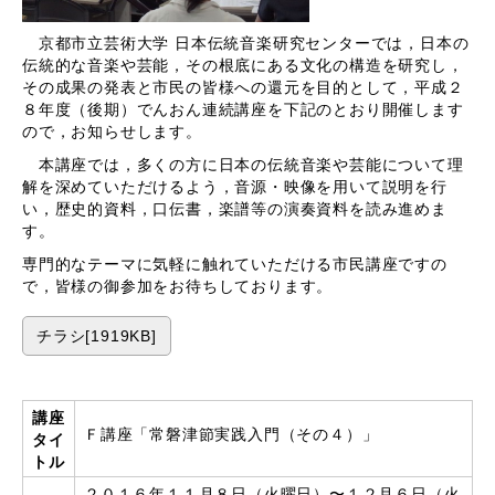
京都市立芸術大学 日本伝統音楽研究センターでは，日本の
伝統的な音楽や芸能，その根底にある文化の構造を研究し，
その成果の発表と市民の皆様への還元を目的として，平成２
８年度（後期）でんおん連続講座を下記のとおり開催します
ので，お知らせします。
本講座では，多くの方に日本の伝統音楽や芸能について理
解を深めていただけるよう，音源・映像を用いて説明を行
い，歴史的資料，口伝書，楽譜等の演奏資料を読み進めま
す。
専門的なテーマに気軽に触れていただける市民講座ですの
で，皆様の御参加をお待ちしております。
チラシ[1919KB]
講座
Ｆ講座「常磐津節実践入門（その４）」
タイ
トル
２０１６年１１月８日（火曜日）〜１２月６日（火