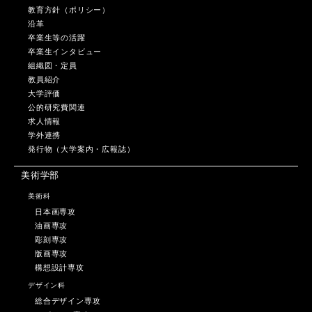
教育方針（ポリシー）
沿革
卒業生等の活躍
卒業生インタビュー
組織図・定員
教員紹介
大学評価
公的研究費関連
求人情報
学外連携
発行物（大学案内・広報誌）
美術学部
美術科
日本画専攻
油画専攻
彫刻専攻
版画専攻
構想設計専攻
デザイン科
総合デザイン専攻