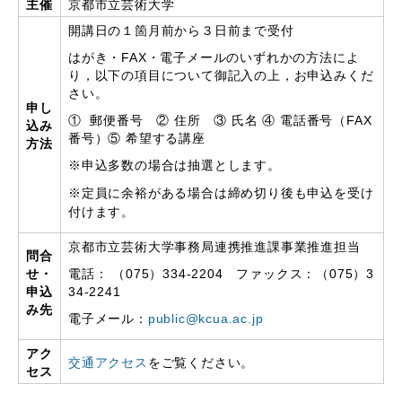
主催
京都市立芸術大学
開講日の１箇月前から３日前まで受付
はがき・FAX・電子メールのいずれかの方法によ
り，以下の項目について御記入の上，お申込みくだ
さい。
申し
① 郵便番号 ② 住所 ③ 氏名 ④ 電話番号（FAX
込み
番号）⑤ 希望する講座
方法
※申込多数の場合は抽選とします。
※定員に余裕がある場合は締め切り後も申込を受け
付けます。
京都市立芸術大学事務局連携推進課事業推進担当
問合
せ・
電話： （075）334-2204 ファックス：（075）3
申込
34‐2241
み先
電子メール：
public@kcua.ac.jp
アク
交通アクセス
をご覧ください。
セス