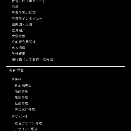
教育方針（ポリシー）
沿革
卒業生等の活躍
卒業生インタビュー
組織図・定員
教員紹介
大学評価
公的研究費関連
求人情報
学外連携
発行物（大学案内・広報誌）
美術学部
美術科
日本画専攻
油画専攻
彫刻専攻
版画専攻
構想設計専攻
デザイン科
総合デザイン専攻
デザインB専攻