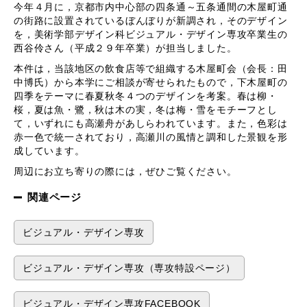
今年４月に，京都市内中心部の四条通～五条通間の木屋町通
の街路に設置されているぼんぼりが新調され，そのデザイン
を，美術学部デザイン科ビジュアル・デザイン専攻卒業生の
西谷伶さん（平成２９年卒業）が担当しました。
本件は，当該地区の飲食店等で組織する木屋町会（会長：田
中博氏）から本学にご相談が寄せられたもので，下木屋町の
四季をテーマに春夏秋冬４つのデザインを考案。春は柳・
桜，夏は魚・鷺，秋は木の実，冬は梅・雪をモチーフとし
て，いずれにも高瀬舟があしらわれています。また，色彩は
赤一色で統一されており，高瀬川の風情と調和した景観を形
成しています。
周辺にお立ち寄りの際には，ぜひご覧ください。
関連ページ
ビジュアル・デザイン専攻
ビジュアル・デザイン専攻（専攻特設ページ）
ビジュアル・デザイン専攻FACEBOOK