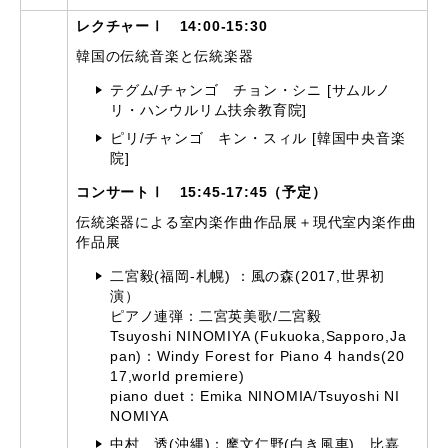
レクチャーⅠ 14:00-15:30
韓国の伝統音楽と伝統楽器
テグム/チャンゴ チョン・シニ [サムルノ
リ・ハンウルリム扶余教育院]
ピリ/チャンゴ キン・スィル [韓国中央音楽
院]
コンサートⅠ 15:45-17:45（予定）
伝統楽器による室内楽作曲作品展＋現代室内楽作曲
作品展
二宮毅(福岡-札幌) ：風の森(2017,世界初
演）
ピアノ連弾：二宮英美歌/二宮毅
Tsuyoshi NINOMIYA (Fukuoka,Sapporo,Ja
pan)：Windy Forest for Piano 4 hands(20
17,world premiere)
piano duet：Emika NINOMIA/Tsuyoshi NI
NOMIYA
中村 透(沖縄)：摩文仁野(白き風車) 比嘉