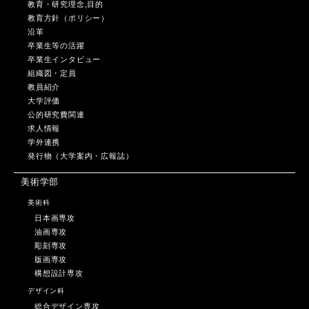
教育・研究理念,目的
教育方針（ポリシー）
沿革
卒業生等の活躍
卒業生インタビュー
組織図・定員
教員紹介
大学評価
公的研究費関連
求人情報
学外連携
発行物（大学案内・広報誌）
美術学部
美術科
日本画専攻
油画専攻
彫刻専攻
版画専攻
構想設計専攻
デザイン科
総合デザイン専攻