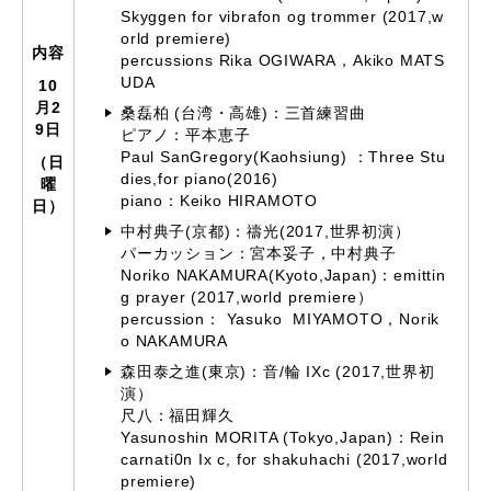
Skyggen for vibrafon og trommer (2017,w
orld premiere)
内容
percussions Rika OGIWARA，Akiko MATS
UDA
10
月2
桑磊柏 (台湾・高雄)：三首練習曲
9日
ピアノ：平本恵子
Paul SanGregory(Kaohsiung) ：Three Stu
（日
dies,for piano(2016)
曜
piano：Keiko HIRAMOTO
日）
中村典子(京都)：禱光(2017,世界初演）
パーカッション：宮本妥子，中村典子
Noriko NAKAMURA(Kyoto,Japan)：emittin
g prayer (2017,world premiere）
percussion： Yasuko MIYAMOTO，Norik
o NAKAMURA
森田泰之進(東京)：音/輪 IXc (2017,世界初
演）
尺八：福田輝久
Yasunoshin MORITA (Tokyo,Japan)：Rein
carnati0n Ix c, for shakuhachi (2017,world
premiere)