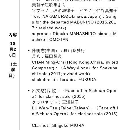
美智子短歌集より
ソプラノ：玻名城律子 ピアノ：伴谷真知子
Toru NAKAMURA(Okinawa,Japan)：Song
s for the departed MABUNINO (2015,201
7：revised work)
soprano：Ritsuko MANASHIRO piano：M
内容
achiko TOMOTANI
10
月2
陳明志(中国）：狐山我独行
8日
尺八：福田輝久
CHAN Ming-Chi (Hong Kong,China,Invited
（土
Composer)：〈A Way Alone〉for Shakuha
曜
chi solo (2017;revised work)
日）
shakuhachi：Teruhisa FUKUDA
呂文慈(台北)：〈Face off in Sichuan Oper
a〉for clarinet solo (2015)
クラリネット：三浦慈子
LU Wen-Tze (Taipei,Taiwan)：〈Face off i
n Sichuan Opera〉for clarinet solo (2015)
Clarinet：Shigeko MIURA