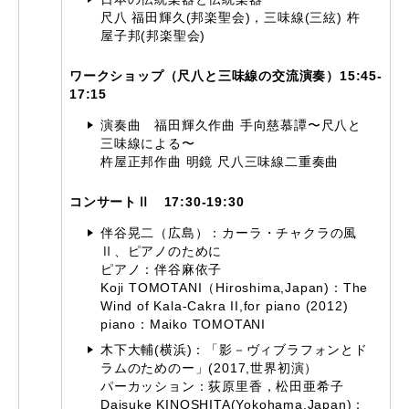
尺八 福田輝久(邦楽聖会)，三味線(三絃) 杵
屋子邦(邦楽聖会)
ワークショップ（尺八と三味線の交流演奏）15:45-
17:15
演奏曲 福田輝久作曲 手向慈慕譚〜尺八と
三味線による〜
杵屋正邦作曲 明鏡 尺八三味線二重奏曲
コンサートⅡ 17:30-19:30
伴谷晃二（広島）：カーラ・チャクラの風
Ⅱ、ピアノのために
ピアノ：伴谷麻依子
Koji TOMOTANI（Hiroshima,Japan)：The
Wind of Kala-Cakra II,for piano (2012)
piano：Maiko TOMOTANI
木下大輔(横浜)：「影－ヴィブラフォンとド
ラムのためのー」(2017,世界初演）
パーカッション：荻原里香，松田亜希子
Daisuke KINOSHITA(Yokohama,Japan)：