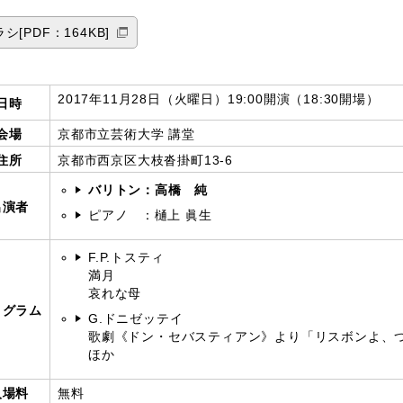
シ[PDF：164KB]
2017年11月28日（火曜日）19:00開演（18:30開場）
日時
会場
京都市立芸術大学 講堂
住所
京都市西京区大枝沓掛町13-6
バリトン：高橋 純
出演者
ピアノ ：樋上 眞生
F.P.トスティ
満月
哀れな母
ログラム
G.ドニゼッテイ
歌劇《ドン・セバスティアン》より「リスボンよ、
ほか
入場料
無料