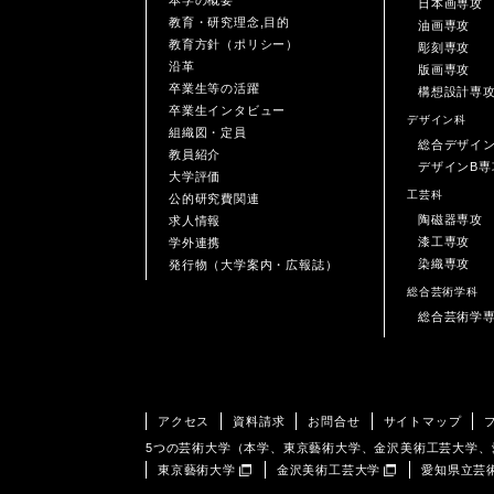
日本画専攻
教育・研究理念,目的
油画専攻
教育方針（ポリシー）
彫刻専攻
沿革
版画専攻
卒業生等の活躍
構想設計専
卒業生インタビュー
デザイン科
組織図・定員
総合デザイ
教員紹介
デザインB専
大学評価
工芸科
公的研究費関連
陶磁器専攻
求人情報
漆工専攻
学外連携
染織専攻
発行物（大学案内・広報誌）
総合芸術学科
総合芸術学
アクセス
資料請求
お問合せ
サイトマップ
5つの芸術大学（本学、東京藝術大学、金沢美術工芸大学
東京藝術大学
金沢美術工芸大学
愛知県立芸