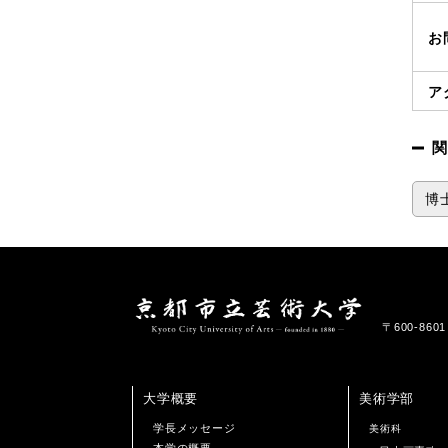
お
ア
関
博
〒600-86
大学概要
美術学部
学長メッセージ
美術科
本学の概要