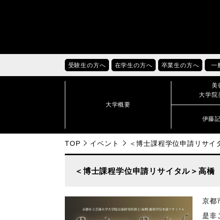
受験生の方へ
在学生の方へ
卒業生の方へ
一
美
大学院
大学概要
伊藤
TOP
イベント
＜博士課程学位申請リサイ
＜博士課程学位申請リサイタル＞高橋
京都
是非