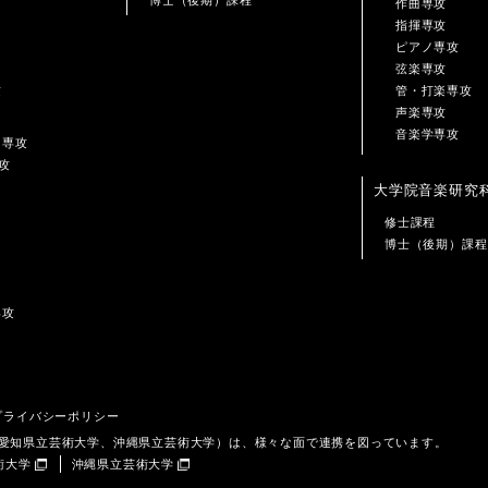
作曲専攻
指揮専攻
ピアノ専攻
弦楽専攻
攻
管・打楽専攻
声楽専攻
音楽学専攻
ン専攻
攻
大学院音楽研究
修士課程
博士（後期）課程
専攻
プライバシーポリシー
、愛知県立芸術大学、沖縄県立芸術大学）は、様々な面で連携を図っています。
術大学
沖縄県立芸術大学