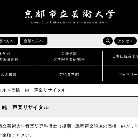
般の方へ
企業の方へ
アクセス
術学部
音楽学部
日本伝統音楽
美術研究科
大学院音楽研究科
記念図書館
芸術資料館
ギャラリー
タル＞高橋 純 声楽リサイタル
 純 声楽リサイタル
市立芸術大学音楽研究科博士（後期）課程声楽領域の高橋 純が，
ご来聴ください。