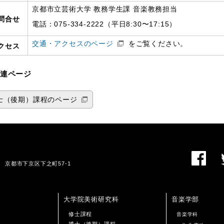
京都市立芸術大学 教務学生課 音楽教務担当
問合せ
電話：075-334-2222（平日8:30〜17:15）
交通・アクセスのページ
をご覧ください。
クセス
連ページ
士（後期）課程のページ
01 京都市下京区下之町57-1
大学院美術研究科
音楽学部
修士課程
音楽学科
博士（後期）課程