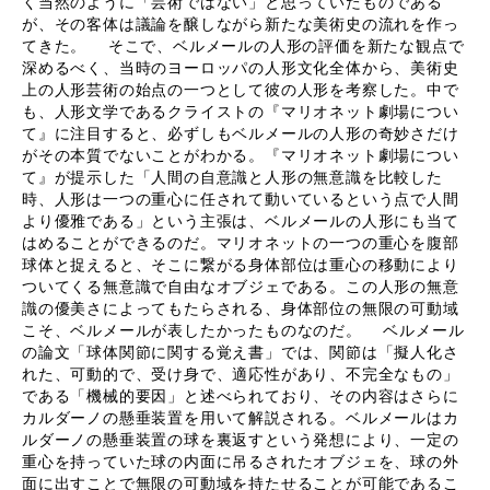
く当然のように「芸術ではない」と思っていたものである
が、その客体は議論を醸しながら新たな美術史の流れを作っ
てきた。 そこで、ベルメールの人形の評価を新たな観点で
深めるべく、当時のヨーロッパの人形文化全体から、美術史
上の人形芸術の始点の一つとして彼の人形を考察した。中で
も、人形文学であるクライストの『マリオネット劇場につい
て』に注目すると、必ずしもベルメールの人形の奇妙さだけ
がその本質でないことがわかる。『マリオネット劇場につい
て』が提示した「人間の自意識と人形の無意識を比較した
時、人形は一つの重心に任されて動いているという点で人間
より優雅である」という主張は、ベルメールの人形にも当て
はめることができるのだ。マリオネットの一つの重心を腹部
球体と捉えると、そこに繋がる身体部位は重心の移動により
ついてくる無意識で自由なオブジェである。この人形の無意
識の優美さによってもたらされる、身体部位の無限の可動域
こそ、ベルメールが表したかったものなのだ。 ベルメール
の論文「球体関節に関する覚え書」では、関節は「擬人化さ
れた、可動的で、受け身で、適応性があり、不完全なもの」
である「機械的要因」と述べられており、その内容はさらに
カルダーノの懸垂装置を用いて解説される。ベルメールはカ
ルダーノの懸垂装置の球を裏返すという発想により、一定の
重心を持っていた球の内面に吊るされたオブジェを、球の外
面に出すことで無限の可動域を持たせることが可能であるこ