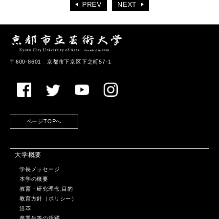
PREV
NEXT
〒600-8601 京都市下京区下之町57-1
ページTOPへ
大学概要
学長メッセージ
本学の概要
教育・研究理念,目的
教育方針（ポリシー）
沿革
卒業生等の活躍