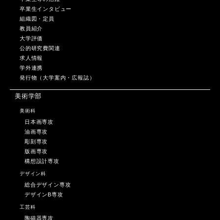
卒業生インタビュー
組織図・定員
教員紹介
大学評価
公的研究費関連
求人情報
学外連携
発行物（大学案内・広報誌）
美術学部
美術科
日本画専攻
油画専攻
彫刻専攻
版画専攻
構想設計専攻
デザイン科
総合デザイン専攻
デザインB専攻
工芸科
陶磁器専攻