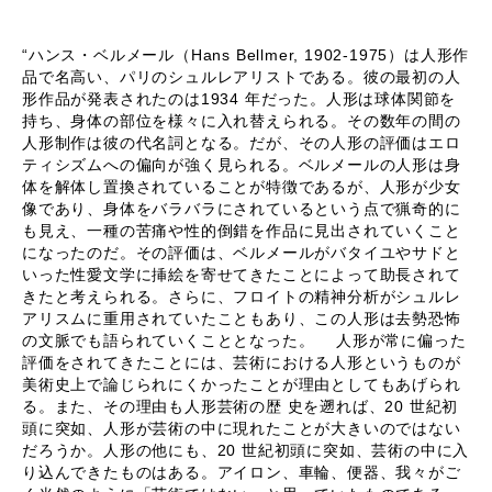
“ハンス・ベルメール（Hans Bellmer, 1902-1975）は人形作
品で名高い、パリのシュルレアリストである。彼の最初の人
形作品が発表されたのは1934 年だった。人形は球体関節を
持ち、身体の部位を様々に入れ替えられる。その数年の間の
人形制作は彼の代名詞となる。だが、その人形の評価はエロ
ティシズムへの偏向が強く見られる。ベルメールの人形は身
体を解体し置換されていることが特徴であるが、人形が少女
像であり、身体をバラバラにされているという点で猟奇的に
も見え、一種の苦痛や性的倒錯を作品に見出されていくこと
になったのだ。その評価は、ベルメールがバタイユやサドと
いった性愛文学に挿絵を寄せてきたことによって助長されて
きたと考えられる。さらに、フロイトの精神分析がシュルレ
アリスムに重用されていたこともあり、この人形は去勢恐怖
の文脈でも語られていくこととなった。 人形が常に偏った
評価をされてきたことには、芸術における人形というものが
美術史上で論じられにくかったことが理由としてもあげられ
る。また、その理由も人形芸術の歴 史を遡れば、20 世紀初
頭に突如、人形が芸術の中に現れたことが大きいのではない
だろうか。人形の他にも、20 世紀初頭に突如、芸術の中に入
り込んできたものはある。アイロン、車輪、便器、我々がご