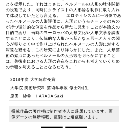
とを提示した。それはまさに、ベルメールの人形の球体関節
の役割であり、同時にクライストの人形論を制作に取り入れ
て体現していたとも言える。 エロティシズムに一辺倒であ
ったベルメールの人形評価に、人形というモチーフそのもの
が持つ理知的な側面を作品から新たに見出すことが本論文の
目的であり、当時のヨーロッパの人形文化や人形文学を調査
することにより、伝統的な人形から新たな人形へと人々の関
心が移りゆく中で作り上げられたベルメールの人形に対する
深遠な観念を、この研究により詳らかにした。また、人形芸
術の始点にあったベルメールの人形観を明らかにすること
は、美術史における人形の存在をこれからも考えていくため
の示唆を与えることとなるだろう。 “
2018年度 大学院市長賞
大学院 美術研究科 芸術学専攻 修士2回生
原田 紗希 HARADA Saki
掲載作品の著作権は制作者本人に帰属しています。画
像データの無断転載、複製はご遠慮願います。