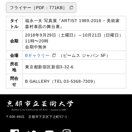
フライヤー［PDF：771KB］
タイ
福永一夫 写真展『ARTIST 1989-2018 − 美術家
トル
森村泰昌の舞台裏』
2018年9月29日（土曜日）～10月21日（日曜日）
会期
11時〜20時
会期中無休
会場
Bギャラリー
（ビームス ジャパン 5F）
所在
東京都新宿区新宿
3-32-6
地
問合
B GALLERY（TEL 03-5368-7309）
せ
〒600-8601 京都市下京区下之町57-1