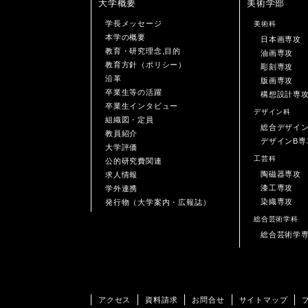
大学概要
美術学部
学長メッセージ
美術科
本学の概要
日本画専攻
教育・研究理念,目的
油画専攻
教育方針（ポリシー）
彫刻専攻
沿革
版画専攻
卒業生等の活躍
構想設計専
卒業生インタビュー
デザイン科
組織図・定員
総合デザイ
教員紹介
デザインB専
大学評価
工芸科
公的研究費関連
陶磁器専攻
求人情報
漆工専攻
学外連携
染織専攻
発行物（大学案内・広報誌）
総合芸術学科
総合芸術学
アクセス
資料請求
お問合せ
サイトマップ