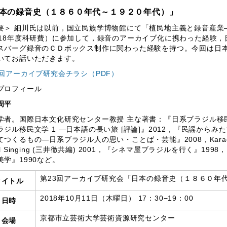
本の録音史（１８６０年代～１９２０年代）」
要＞ 細川氏は以前，国立民族学博物館にて「植民地主義と録音産業
～18年度科研費）に参加して，録音のアーカイブ化に携わった経験
スバーグ録音のＣＤボックス制作に関わった経験を持つ。今回は日
いてお話いただきます。
3回アーカイブ研究会チラシ（PDF）
プロフィール
周平
学者。国際日本文化研究センター教授 主な著書：『日系ブラジル移民文学
ラジル移民文学 1 ―日本語の長い旅 [評論]』2012，『民謡からみ
つくるもの―日系ブラジル人の思い・ことば・芸能』2008，Karaoke Around 
al Singing (三井徹共編) 2001，『シネマ屋ブラジルを行く』1
美学』1990など。
第23回アーカイブ研究会「日本の録音史（１８６０年
タイトル
2018年10月11日（木曜日） 17：30−19：00
日時
京都市立芸術大学芸術資源研究センター
会場