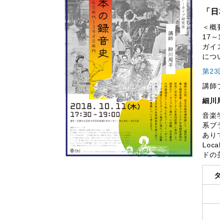
「日
＜概
17
ガイ
につ
第2
講師
細川
音楽
系ブ
ありて
Loc
ドの