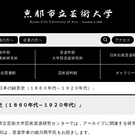
般の方へ
企業の方へ
アクセス
術学部
音楽学部
日本伝統音楽
美術研究科
大学院音楽研究科
記念図書館
芸術資料館
ギャラリー
「日本の録音史（１８６０年代～１９２０年代）」
史（１８６０年代～１９２０年代）」
市立芸術大学芸術資源研究センターでは，アーカイブに関連する研
3回は，音楽学者の細川周平氏をお招きします。