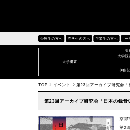
受験生の方へ
在学生の方へ
卒業生の方へ
一
美
大学院
大学概要
伊藤
TOP
イベント
第23回アーカイブ研究会
第23回アーカイブ研究会「日本の録音
京都
第2