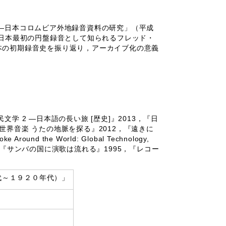
―日本コロムビア外地録音資料の研究」（平成
，日本最初の円盤録音として知られるフレッド・
本の初期録音史を振り返り，アーカイブ化の意義
 2 ―日本語の長い旅 [歴史]』2013，『日
た世界音楽 うたの地脈を探る』2012，『遠きに
the World: Global Technology,
998，『サンバの国に演歌は流れる』1995，『レコー
代～１９２０年代）」