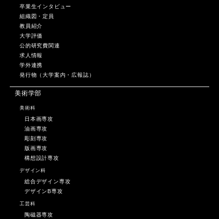
卒業生インタビュー
組織図・定員
教員紹介
大学評価
公的研究費関連
求人情報
学外連携
発行物（大学案内・広報誌）
美術学部
美術科
日本画専攻
油画専攻
彫刻専攻
版画専攻
構想設計専攻
デザイン科
総合デザイン専攻
デザインB専攻
工芸科
陶磁器専攻