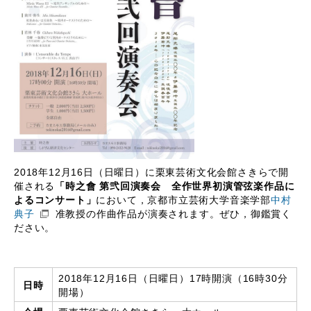
2018年12月16日（日曜日）に栗東芸術文化会館さきらで開
催される
「時之會 第弐回演奏会 全作世界初演管弦楽作品に
よるコンサート」
において，京都市立芸術大学音楽学部
中村
典子
准教授の作曲作品が演奏されます。ぜひ，御鑑賞く
ださい。
2018年12月16日（日曜日）17時開演（16時30分
日時
開場）