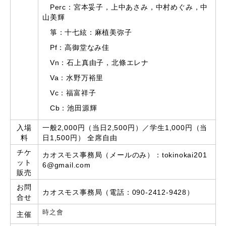
Perc：宮本妥子，上中あさみ，中村めぐみ，中
山美輝
箏：十七絃：麻植美弥子
Pf：高御堂なみ佳
Vn：石上真由子，北條エレナ
Va：水野万裕里
Vc：福富祥子
Cb：池田源輝
入場
一般2,000円（当日2,500円）／学生1,000円（当
料
日1,500円） 全席自由
チケ
カオスモス事務局（メールのみ）：tokinokai201
ット
6@gmail.com
販売
お問
カオスモス事務局（電話：090-2412-9428）
合せ
時之會
主催