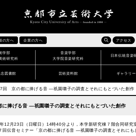
般の方へ
企業の方へ
アクセス
術学部
音楽学部
日本伝統音楽
美術研究科
大学院音楽研究科
記念図書館
芸術資料館
ギャラリー
第7回 京の都に捧げる音 ―祇園囃子の調査とそれにもとづいた創作
の都に捧げる音 ―祇園囃子の調査とそれにもとづいた創作
18年12月23日（日曜日）14時40分より，本学新研究棟７階合同
７回伝音セミナー「京の都に捧げる音 ―祇園囃子の調査とそれにも