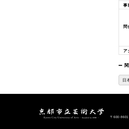
事
問
ア
関
日
〒600-86