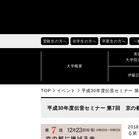
受験生の方へ
在学生の方へ
卒業生の方へ
一
美
大学院
大学概要
伊藤
TOP
イベント
平成30年度伝音セミナー 
平成30年度伝音セミナー 第7回 京
20
る第