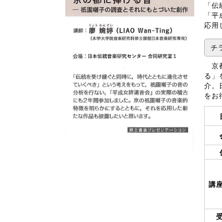
「伝
「平
応用
チラ
京都
る」
介。
をお
講