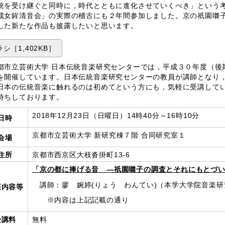
統を受け継ぐと同時に，時代とともに進化させていくべき」という
成女鉾清音会」の実際の稽古にも２年間参加しました。京の祇園囃
した新たな作品も披露したいと思います。
シ［1,402KB］
市立芸術大学 日本伝統音楽研究センターでは，平成３０年度（後
を開催しています。日本伝統音楽研究センターの教員が講師となり
日本の伝統音楽に触れるのは初めてという方にも，気軽に受講して
待ちしております。
2018年12月23日（日曜日）14
時40分～16時10分
日時
京都市立芸術大学 新研究棟７階 合同研究室１
会場
住所
京都市西京区大枝沓掛町13-6
「
京の都に捧げる音 ―祇園囃子の調査とそれにもとづ
講師：廖
婉婷(りょう わんてい)（本学大学院音楽
座内容等
※内容は上記記載の通り
受講料
無料