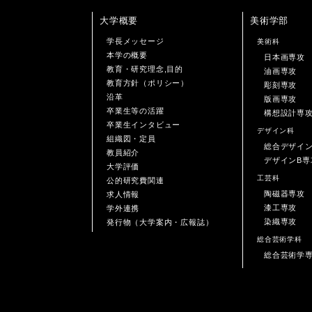
大学概要
美術学部
学長メッセージ
美術科
本学の概要
日本画専攻
教育・研究理念,目的
油画専攻
教育方針（ポリシー）
彫刻専攻
沿革
版画専攻
卒業生等の活躍
構想設計専
卒業生インタビュー
デザイン科
組織図・定員
総合デザイ
教員紹介
デザインB専
大学評価
工芸科
公的研究費関連
陶磁器専攻
求人情報
漆工専攻
学外連携
染織専攻
発行物（大学案内・広報誌）
総合芸術学科
総合芸術学