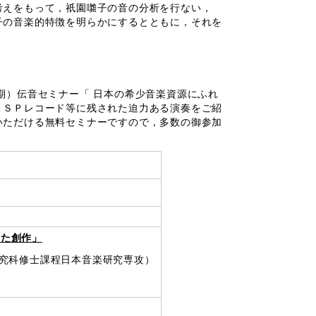
考えをもって，祇園囃子の音の分析を行ない，
子の音楽的特徴を明らかにするとともに，それを
期）伝音セミナー「 日本の希少音楽資源にふれ
，ＳＰレコード等に残された迫力ある演奏をご紹
いただける無料セミナーですので，多数の御参加
いた創作
」
研究科修士課程日本音楽研究専攻）