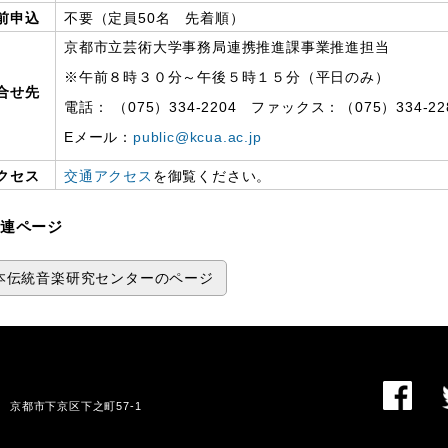
前申込
不要（定員50名 先着順）
京都市立芸術大学事務局連携推進課事業推進担当
※午前８時３０分～午後５時１５分（平日のみ）
合せ先
電話： （075）334-2204 ファックス：（075）334‐22
Eメール：
public@kcua.ac.jp
クセス
交通アクセス
を御覧ください。
連ページ
本伝統音楽研究センターのページ
01 京都市下京区下之町57-1