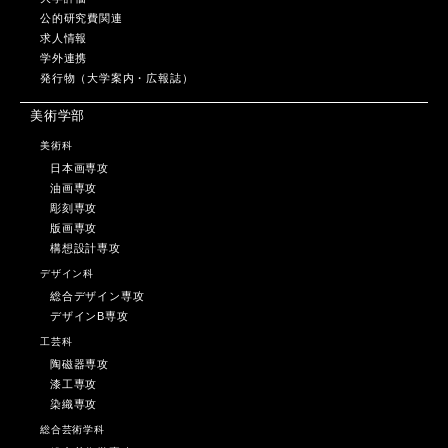
公的研究費関連
求人情報
学外連携
発行物（大学案内・広報誌）
美術学部
美術科
日本画専攻
油画専攻
彫刻専攻
版画専攻
構想設計専攻
デザイン科
総合デザイン専攻
デザインB専攻
工芸科
陶磁器専攻
漆工専攻
染織専攻
総合芸術学科