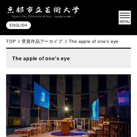
ENGLISH
TOP
受賞作品アーカイブ
The apple of one’s eye
The apple of one's eye