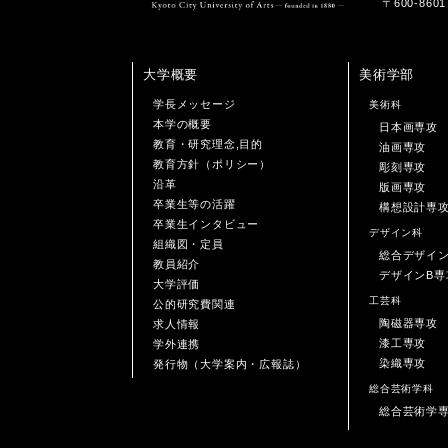
〒600-86
大学概要
美術学部
学長メッセージ
美術科
本学の概要
日本画専攻
教育・研究理念,目的
油画専攻
教育方針（ポリシー）
彫刻専攻
沿革
版画専攻
卒業生等の活躍
構想設計専
卒業生インタビュー
デザイン科
組織図・定員
総合デザイ
教員紹介
デザインB専
大学評価
工芸科
公的研究費関連
陶磁器専攻
求人情報
漆工専攻
学外連携
染織専攻
発行物（大学案内・広報誌）
総合芸術学科
総合芸術学