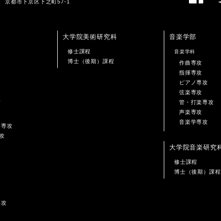
01 京都市下京区下之町57-1
大学院美術研究科
音楽学部
修士課程
音楽学科
博士（後期）課程
作曲専攻
指揮専攻
ピアノ専攻
弦楽専攻
攻
管・打楽専攻
声楽専攻
音楽学専攻
ン専攻
攻
大学院音楽研究
修士課程
博士（後期）課程
専攻