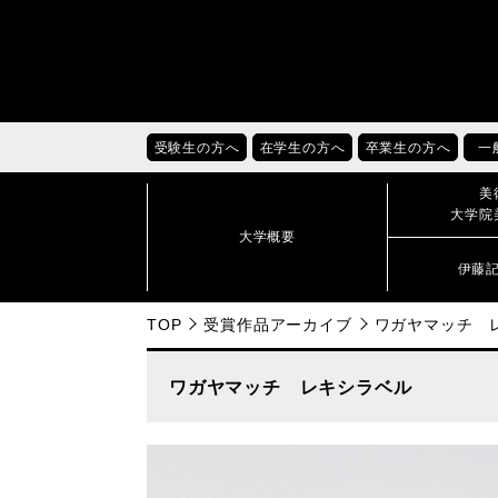
受験生の方へ
在学生の方へ
卒業生の方へ
一
美
大学院
大学概要
伊藤
TOP
受賞作品アーカイブ
ワガヤマッチ 
ワガヤマッチ レキシラベル