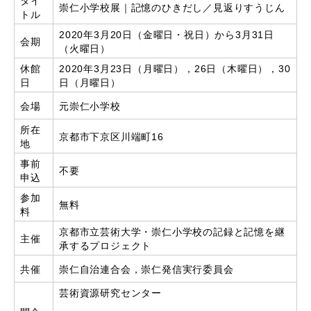
タイ
崇仁小学校展｜記憶のひきだし／見返りすうじん
トル
2020年3月20日（金曜日・祝日）から3月31日
会期
（火曜日）
休館
2020年3月23日（月曜日），26日（木曜日），30
日
日（月曜日）
会場
元崇仁小学校
所在
京都市下京区川端町16
地
事前
不要
申込
参加
無料
料
京都市立芸術大学・崇仁小学校の記録と記憶を継
主催
承するプロジェクト
共催
崇仁自治連合会，崇仁発信実行委員会
芸術資源研究センター