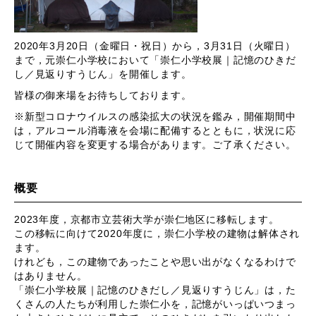
2020年3月20日（金曜日・祝日）から，3月31日（火曜日）
まで，元崇仁小学校において「崇仁小学校展｜記憶のひきだ
し／見返りすうじん」を開催します。
皆様の御来場をお待ちしております。
※新型コロナウイルスの感染拡大の状況を鑑み，開催期間中
は，アルコール消毒液を会場に配備するとともに，状況に応
じて開催内容を変更する場合があります。ご了承ください。
概要
2023年度，京都市立芸術大学が崇仁地区に移転します。
この移転に向けて2020年度に，崇仁小学校の建物は解体され
ます。
けれども，この建物であったことや思い出がなくなるわけで
はありません。
「崇仁小学校展｜記憶のひきだし／見返りすうじん」は，た
くさんの人たちが利用した崇仁小を，記憶がいっぱいつまっ