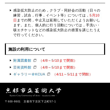
感染拡大防止のため，クラブ・同好会の活動（日々の
練習，試合，
行事，イベント等）については，
5月10
日
までの間，
中止又は延期していただくようお願いし
ます。また、個人的に行う活動については，手洗い・
咳エチケットなどの感染拡大防止の措置を講じたうえ
で行ってくだ
さい。
施設の利用について
附属図書館
（4/8～5/10まで閉館）
芸術資料館
（4/8～5/10まで閉館）
ギャラリー＠KCUA
（4/11～5/11まで閉館）
〒600-8601 京都市下京区下之町57-1