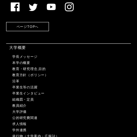
ページTOPへ
大学概要
学長メッセージ
本学の概要
教育・研究理念,目的
教育方針（ポリシー）
沿革
卒業生等の活躍
卒業生インタビュー
組織図・定員
教員紹介
大学評価
公的研究費関連
求人情報
学外連携
発行物（大学案内・広報誌）