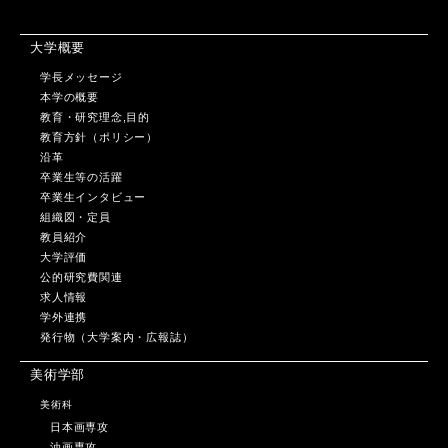
大学概要
学長メッセージ
本学の概要
教育・研究理念,目的
教育方針（ポリシー）
沿革
卒業生等の活躍
卒業生インタビュー
組織図・定員
教員紹介
大学評価
公的研究費関連
求人情報
学外連携
発行物（大学案内・広報誌）
美術学部
美術科
日本画専攻
油画専攻