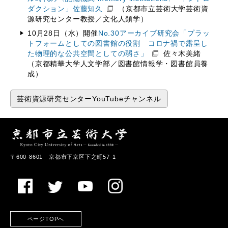
ダクション」
佐藤知久
（京都市立芸術大学芸術資
源研究センター教授／文化人類学）
10月28日（水）開催
No.30アーカイブ研究会「プラッ
トフォームとしての図書館の役割 コロナ禍で露呈し
た物理的な公共空間としての弱さ」
佐々木美緒
（京都精華大学人文学部／図書館情報学・図書館員養
成）
芸術資源研究センターYouTubeチャンネル
〒600-8601 京都市下京区下之町57-1
ページTOPへ