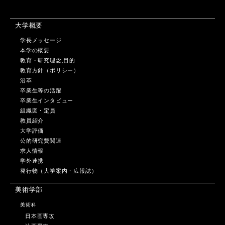
大学概要
学長メッセージ
本学の概要
教育・研究理念,目的
教育方針（ポリシー）
沿革
卒業生等の活躍
卒業生インタビュー
組織図・定員
教員紹介
大学評価
公的研究費関連
求人情報
学外連携
発行物（大学案内・広報誌）
美術学部
美術科
日本画専攻