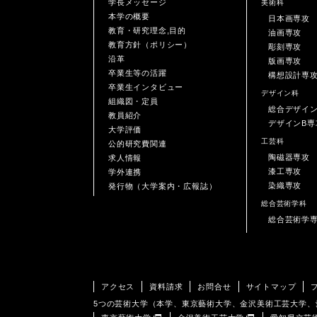
学長メッセージ
美術科
本学の概要
日本画専攻
教育・研究理念,目的
油画専攻
教育方針（ポリシー）
彫刻専攻
沿革
版画専攻
卒業生等の活躍
構想設計専
卒業生インタビュー
デザイン科
組織図・定員
総合デザイ
教員紹介
デザインB専
大学評価
工芸科
公的研究費関連
陶磁器専攻
求人情報
漆工専攻
学外連携
染織専攻
発行物（大学案内・広報誌）
総合芸術学科
総合芸術学
アクセス
資料請求
お問合せ
サイトマップ
5つの芸術大学（本学、東京藝術大学、金沢美術工芸大学