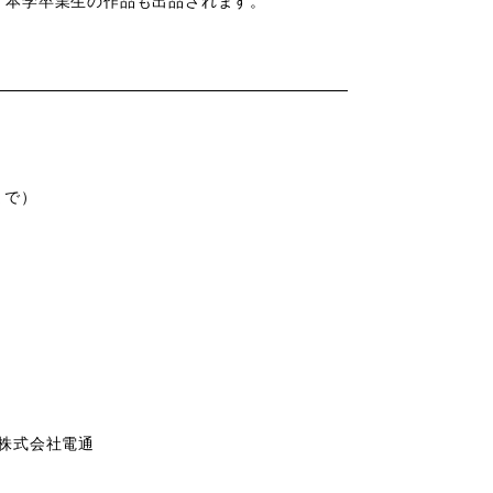
，本学卒業生の作品も出品されます。
まで）
，株式会社電通