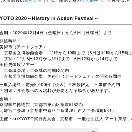
の客員教授の
森村泰昌
氏，彫刻専攻の
金氏徹平
准教授ほか
KYOTO 2020～History in Action Festival～
会期：2020年12月4日（金曜日）から6日（日曜日）まで
開館時間：
美術市（アートフェア）
京都国立博物館会場： 12時から19時まで（6日は11時から15時
茶室：12月5日12時から19時まで、6日12時から14時まで
美術史体験ツアー
二条城会場：二条城の開城時間内
京都国立博物館会場：美術市（アートフェア）の開催時間内
一般入場料：前売5,000円（税込）＊枚数限定 ＊事前予約制
＊別途，各会場への入場料が必要となる場合があります。
会場：
京都国立博物館（京都市東山区茶屋町527）
元離宮二条城（京都市中京区二条通堀川西入二条城町541）
主催：artKYOTO実行委員会，京都市，一般社団法人 アート東京