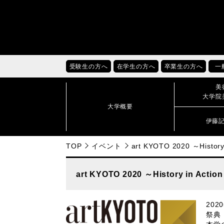
受験生の方へ
在学生の方へ
卒業生の方へ
一
美
大学院
大学概要
伊藤
TOP
イベント
art KYOTO 2020 ～History 
art KYOTO 2020 ～History in Action
20
祭典