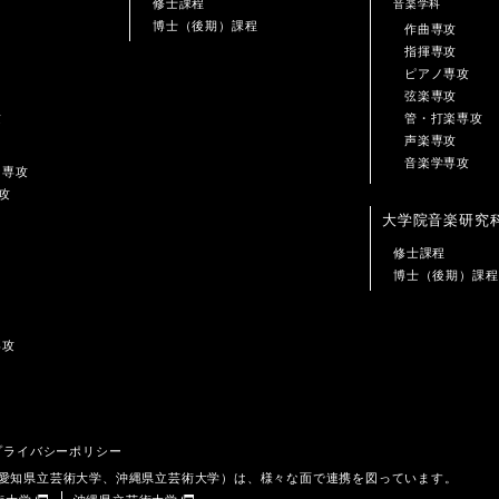
修士課程
音楽学科
博士（後期）課程
作曲専攻
指揮専攻
ピアノ専攻
弦楽専攻
攻
管・打楽専攻
声楽専攻
音楽学専攻
ン専攻
攻
大学院音楽研究
修士課程
博士（後期）課程
専攻
プライバシーポリシー
、愛知県立芸術大学、沖縄県立芸術大学）は、様々な面で連携を図っています。