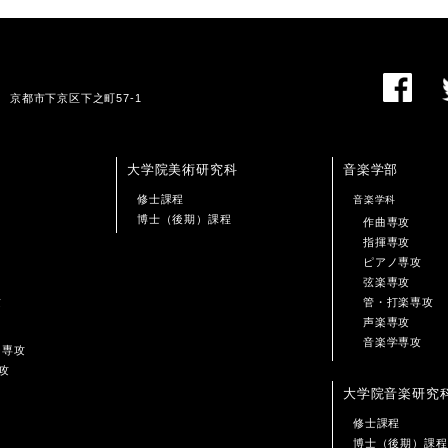
01 京都市下京区下之町57-1
大学院美術研究科
音楽学部
修士課程
音楽学科
博士（後期）課程
作曲専攻
指揮専攻
ピアノ専攻
弦楽専攻
攻
管・打楽専攻
声楽専攻
音楽学専攻
ン専攻
攻
大学院音楽研究
修士課程
博士（後期）課程