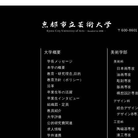
〒600-86
大学概要
美術学部
学長メッセージ
美術科
本学の概要
日本画専攻
教育・研究理念,目的
油画専攻
教育方針（ポリシー）
彫刻専攻
沿革
版画専攻
卒業生等の活躍
構想設計専
卒業生インタビュー
デザイン科
組織図・定員
総合デザイ
教員紹介
デザインB専
大学評価
工芸科
公的研究費関連
陶磁器専攻
求人情報
漆工専攻
学外連携