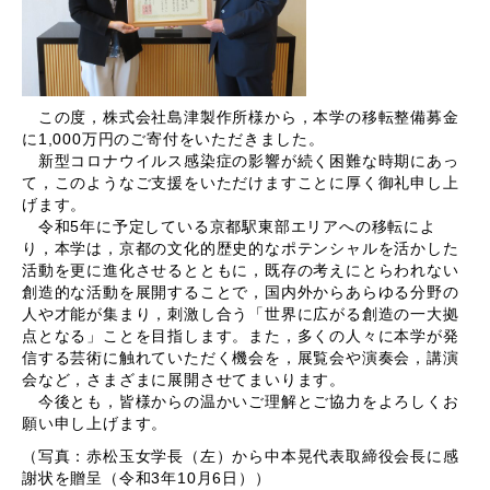
この度，株式会社島津製作所様から，本学の移転整備募金
に1,000万円のご寄付をいただきました。
新型コロナウイルス感染症の影響が続く困難な時期にあっ
て，このようなご支援をいただけますことに厚く御礼申し上
げます。
令和5年に予定している京都駅東部エリアへの移転によ
り，本学は，京都の文化的歴史的なポテンシャルを活かした
活動を更に進化させるとともに，既存の考えにとらわれない
創造的な活動を展開することで，国内外からあらゆる分野の
人や才能が集まり，刺激し合う「世界に広がる創造の一大拠
点となる」ことを目指します。また，多くの人々に本学が発
信する芸術に触れていただく機会を，展覧会や演奏会，講演
会など，さまざまに展開させてまいります。
今後とも，皆様からの温かいご理解とご協力をよろしくお
願い申し上げます。
（写真：赤松玉女学長（左）から中本晃代表取締役会長に感
謝状を贈呈（令和3年10月6日））