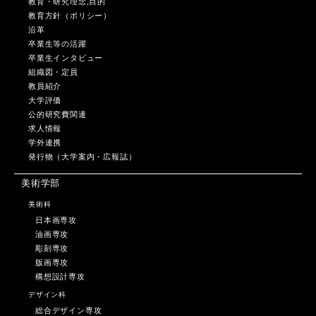
教育・研究理念,目的
教育方針（ポリシー）
沿革
卒業生等の活躍
卒業生インタビュー
組織図・定員
教員紹介
大学評価
公的研究費関連
求人情報
学外連携
発行物（大学案内・広報誌）
美術学部
美術科
日本画専攻
油画専攻
彫刻専攻
版画専攻
構想設計専攻
デザイン科
総合デザイン専攻