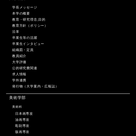
学長メッセージ
本学の概要
教育・研究理念,目的
教育方針（ポリシー）
沿革
卒業生等の活躍
卒業生インタビュー
組織図・定員
教員紹介
大学評価
公的研究費関連
求人情報
学外連携
発行物（大学案内・広報誌）
美術学部
美術科
日本画専攻
油画専攻
彫刻専攻
版画専攻