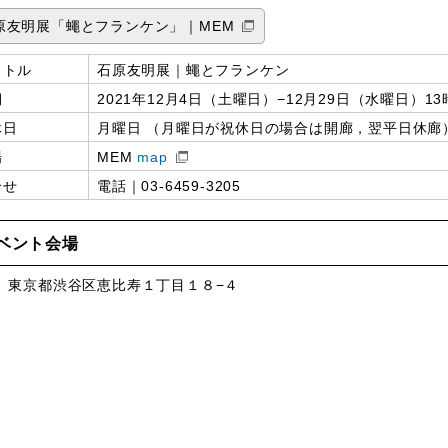
原友明展「蠅とフランケン」｜MEM
イトル
石原友明展｜蠅とフランケン
期
2021年12月4日（土曜日）−12月29日（水曜日）13
休日
月曜日 （月曜日が祝休日の場合は開廊，翌平日休廊
場
MEM
map
合せ
電話｜03-6459-3205
ベント会場
、東京都渋谷区恵比寿１丁目１８−４