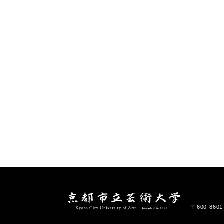
〒600-86