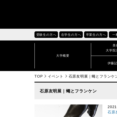
受験生の方へ
在学生の方へ
卒業生の方へ
一
美
大学院
大学概要
伊藤
TOP
イベント
石原友明展｜蠅とフランケ
石原友明展｜蠅とフランケン
20
石原