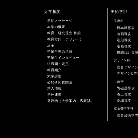
大学概要
美術学部
学長メッセージ
美術科
本学の概要
日本画専攻
教育・研究理念,目的
油画専攻
教育方針（ポリシー）
彫刻専攻
沿革
版画専攻
卒業生等の活躍
構想設計専
卒業生インタビュー
デザイン科
組織図・定員
総合デザイ
教員紹介
デザインB専
大学評価
工芸科
公的研究費関連
陶磁器専攻
求人情報
漆工専攻
学外連携
染織専攻
発行物（大学案内・広報誌）
総合芸術学科
総合芸術学