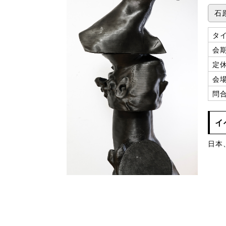
石
タ
会
定
会
問
イ
日本