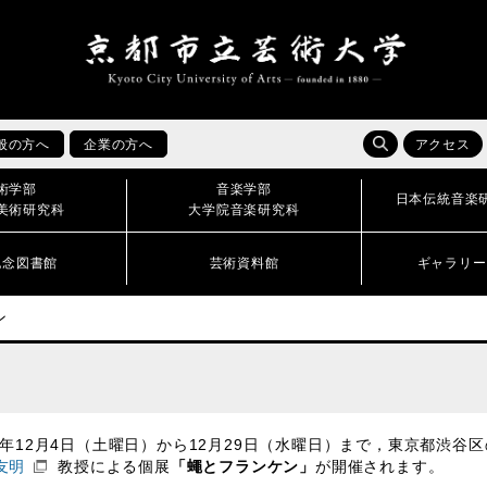
般の方へ
企業の方へ
アクセス
術学部
音楽学部
日本伝統音楽
美術研究科
大学院音楽研究科
記念図書館
芸術資料館
ギャラリー
ン
21年12月4日（土曜日）から12月29日（水曜日）まで，東京都渋谷区
友明
教授による個展
「蠅とフランケン」
が開催されます。