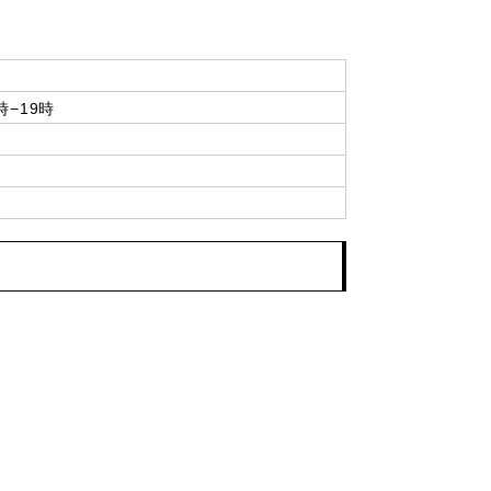
時−19時
）