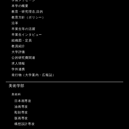
本学の概要
教育・研究理念,目的
教育方針（ポリシー）
沿革
卒業生等の活躍
卒業生インタビュー
組織図・定員
教員紹介
大学評価
公的研究費関連
求人情報
学外連携
発行物（大学案内・広報誌）
美術学部
美術科
日本画専攻
油画専攻
彫刻専攻
版画専攻
構想設計専攻