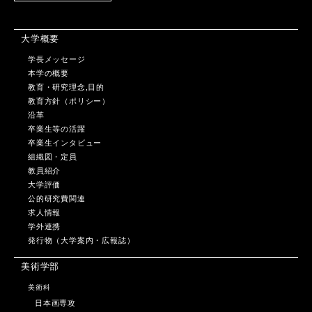
大学概要
学長メッセージ
本学の概要
教育・研究理念,目的
教育方針（ポリシー）
沿革
卒業生等の活躍
卒業生インタビュー
組織図・定員
教員紹介
大学評価
公的研究費関連
求人情報
学外連携
発行物（大学案内・広報誌）
美術学部
美術科
日本画専攻