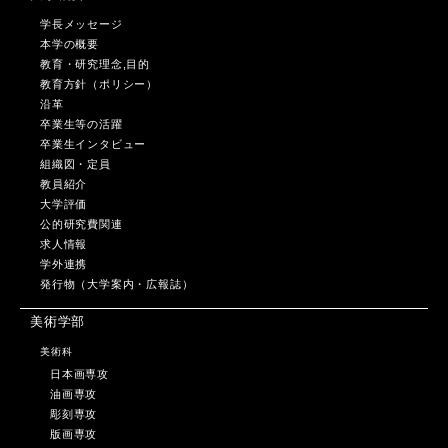
学長メッセージ
本学の概要
教育・研究理念,目的
教育方針（ポリシー）
沿革
卒業生等の活躍
卒業生インタビュー
組織図・定員
教員紹介
大学評価
公的研究費関連
求人情報
学外連携
発行物（大学案内・広報誌）
美術学部
美術科
日本画専攻
油画専攻
彫刻専攻
版画専攻