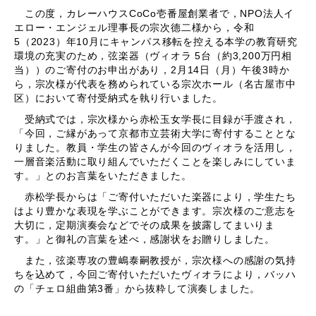
この度，カレーハウスCoCo壱番屋創業者で，NPO法人イ
エロー・エンジェル理事長の宗次德二様から，令和
5（2023）年10月にキャンパス移転を控える本学の教育研究
環境の充実のため，弦楽器（ヴィオラ 5台（約3,200万円相
当））のご寄付のお申出があり，2月14日（月）午後3時か
ら，宗次様が代表を務められている宗次ホール（名古屋市中
区）において寄付受納式を執り行いました。
受納式では，宗次様から赤松玉女学長に目録が手渡され，
「今回，ご縁があって京都市立芸術大学に寄付することとな
りました。教員・学生の皆さんが今回のヴィオラを活用し，
一層音楽活動に取り組んでいただくことを楽しみにしていま
す。」とのお言葉をいただきました。
赤松学長からは「ご寄付いただいた楽器により，学生たち
はより豊かな表現を学ぶことができます。宗次様のご意志を
大切に，定期演奏会などでその成果を披露してまいりま
す。」と御礼の言葉を述べ，感謝状をお贈りしました。
また，弦楽専攻の豊嶋泰嗣教授が，宗次様への感謝の気持
ちを込めて，今回ご寄付いただいたヴィオラにより，バッハ
の「チェロ組曲第3番」から抜粋して演奏しました。