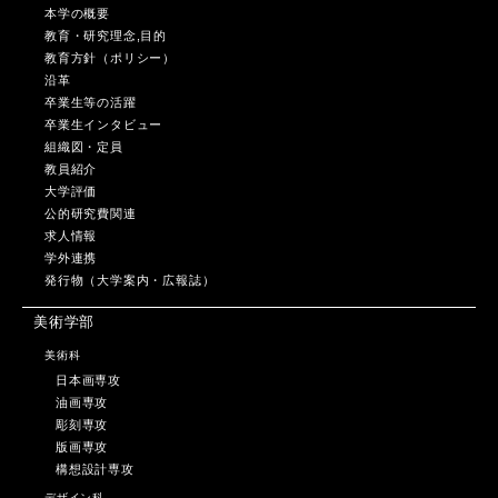
本学の概要
教育・研究理念,目的
教育方針（ポリシー）
沿革
卒業生等の活躍
卒業生インタビュー
組織図・定員
教員紹介
大学評価
公的研究費関連
求人情報
学外連携
発行物（大学案内・広報誌）
美術学部
美術科
日本画専攻
油画専攻
彫刻専攻
版画専攻
構想設計専攻
デザイン科