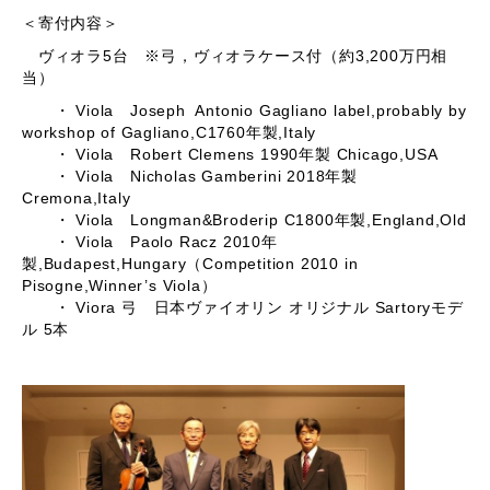
＜寄付内容＞
ヴィオラ5台 ※弓，ヴィオラケース付（約3,200万円相
当）
・ Viola Joseph Antonio Gagliano label,probably by
workshop of Gagliano,C1760年製,Italy
・ Viola Robert Clemens 1990年製 Chicago,USA
・ Viola Nicholas Gamberini 2018年製
Cremona,Italy
・ Viola Longman&Broderip C1800年製,England,Old
・ Viola Paolo Racz 2010年
製,Budapest,Hungary（Competition 2010 in
Pisogne,Winner’s Viola）
・ Viora 弓 日本ヴァイオリン オリジナル Sartoryモデ
ル 5本