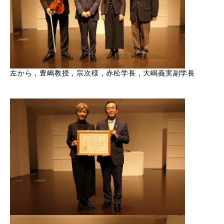
左から，豊嶋教授，宗次様，赤松学長，大嶋義実副学長