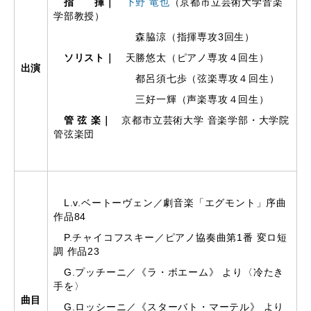
指 揮｜
下野 竜也
（京都市立芸術大学音楽
学部教授）
森脇涼（指揮専攻3回生）
ソリスト｜
天勝悠太（ピアノ専攻４回生）
出演
都呂須七歩（弦楽専攻４回生）
三好一輝（声楽専攻４回生）
管 弦 楽｜
京都市立芸術大学 音楽学部・大学院
管弦楽団
L.v.ベートーヴェン／劇音楽「エグモント」序曲
作品
84
P.
チャイコフスキー／ピアノ協奏曲第
1
番 変ロ短
調 作品
23
G.
プッチーニ／《ラ・ボエーム》 より〈冷たき
手を〉
曲目
G.
ロッシーニ／《スターバト・マーテル》 より