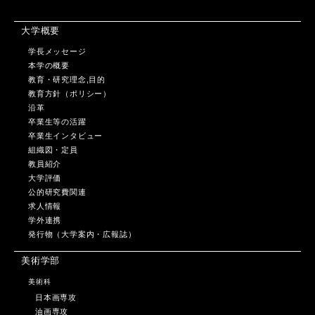
大学概要
学長メッセージ
本学の概要
教育・研究理念,目的
教育方針（ポリシー）
沿革
卒業生等の活躍
卒業生インタビュー
組織図・定員
教員紹介
大学評価
公的研究費関連
求人情報
学外連携
発行物（大学案内・広報誌）
美術学部
美術科
日本画専攻
油画専攻