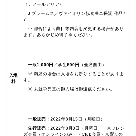
〈テノールアリア〉
J.ブラームス／ヴァイオリン協奏曲ニ長調 作品7
7
※ 都合により曲目等内容を変更する場合があり
ます。あらかじめ御了承ください。
一般
1,000円
／学生
500円
（全席自由）
※ 満席の場合は入場をお断りすることがありま
入場
す。
料
※ 未就学児童の御入場は御遠慮ください。
一般販売：
2022年8月15日（月曜日）
先行販売：
2022年8月8日（月曜日） ※フレン
ズ会員（オンラインのみ）・Club会員・京響友の