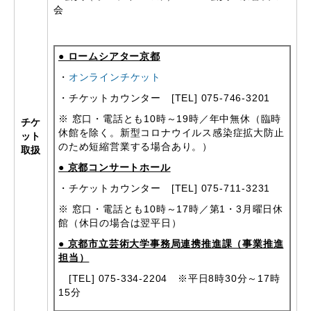
会
● ロームシアター京都
・
オンラインチケット
・チケットカウンター
[TEL] 075-746-3201
※ 窓口・電話とも
10
時～
19
時／年中無休（臨時
チケ
休館を除く。新型コロナウイルス感染症拡大防止
ット
のため短縮営業する場合あり。）
取扱
● 京都コンサートホール
・チケットカウンター
[TEL] 075-711-3231
※ 窓口・電話とも
10
時～
17
時／第
1
・
3
月曜日休
館（休日の場合は翌平日）
● 京都市立芸術大学事務局連携推進課（事業推進
担当）
[TEL] 075-334-2204 ※
平日
8
時
30
分～
17
時
15
分