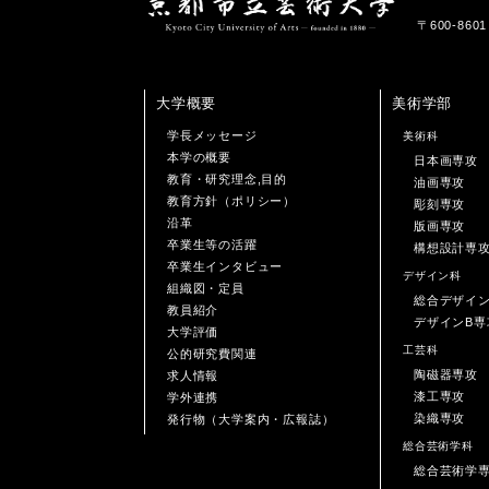
〒600-86
大学概要
美術学部
学長メッセージ
美術科
本学の概要
日本画専攻
教育・研究理念,目的
油画専攻
教育方針（ポリシー）
彫刻専攻
沿革
版画専攻
卒業生等の活躍
構想設計専
卒業生インタビュー
デザイン科
組織図・定員
総合デザイ
教員紹介
デザインB専
大学評価
工芸科
公的研究費関連
陶磁器専攻
求人情報
漆工専攻
学外連携
染織専攻
発行物（大学案内・広報誌）
総合芸術学科
総合芸術学