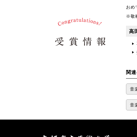
おめ
※敬
高
関連
音
音