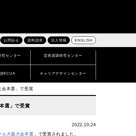
お問合せ
資料請求
法人情報
ENGLISH
研究センター
芸術資源研究センター
@KCUA
キャリアデザインセンター
大会本選」で受賞
本選」で受賞
2022.10.24
ール大阪大会本選
」で受賞されました。