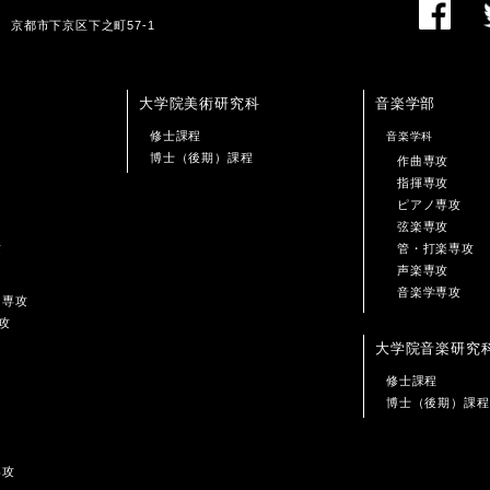
01 京都市下京区下之町57-1
大学院美術研究科
音楽学部
修士課程
音楽学科
博士（後期）課程
作曲専攻
指揮専攻
ピアノ専攻
弦楽専攻
攻
管・打楽専攻
声楽専攻
音楽学専攻
ン専攻
攻
大学院音楽研究
修士課程
博士（後期）課程
専攻