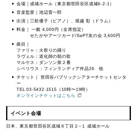
会場｜成城ホール（東京都世田谷区成城6-2-1）
音楽監督｜池辺晋一郎
出演｜三舩優子（ピアノ）、堀越 彰（ドラム）
料金｜ 一般 4,000円（全席指定）
せたがやアーツカード/SePT友の会 3,600円
曲目｜
ファリャ：火祭りの踊り
ラヴェル：道化師の朝の歌
マルケス：ダンソン第２番
シベリウス：フィンランディア作品26 他
チケット｜ 世田谷パブリックシアターチケットセンタ
ー
TEL 03-5432-1515（10時〜19時）
オンラインチケットはこちら
イベント会場
日本、東京都世田谷区成城６丁目２−１ 成城ホール