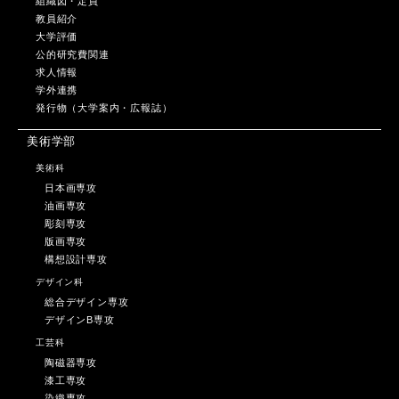
組織図・定員
教員紹介
大学評価
公的研究費関連
求人情報
学外連携
発行物（大学案内・広報誌）
美術学部
美術科
日本画専攻
油画専攻
彫刻専攻
版画専攻
構想設計専攻
デザイン科
総合デザイン専攻
デザインB専攻
工芸科
陶磁器専攻
漆工専攻
染織専攻