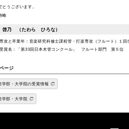
でとうございます。
称略
 啓乃 （たわら ひろな）
専攻と卒業年：音楽研究科修士課程管・打楽専攻（フルート）１回
受賞名：「第33回日本木管コンクール」 フルート部門 第５位
ページ
楽学部・大学院の受賞情報
楽学部・大学院