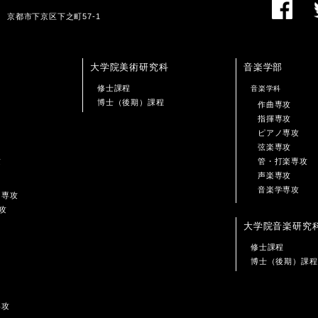
01 京都市下京区下之町57-1
大学院美術研究科
音楽学部
修士課程
音楽学科
博士（後期）課程
作曲専攻
指揮専攻
ピアノ専攻
弦楽専攻
攻
管・打楽専攻
声楽専攻
音楽学専攻
ン専攻
攻
大学院音楽研究
修士課程
博士（後期）課程
専攻