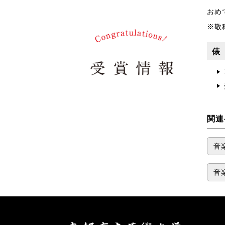
おめ
※敬
俵
関連
音
音