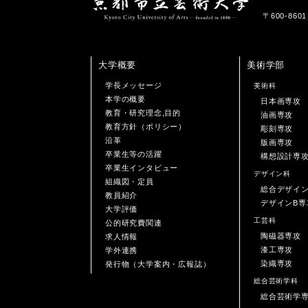
〒600-86
大学概要
美術学部
学長メッセージ
美術科
本学の概要
日本画専攻
教育・研究理念,目的
油画専攻
教育方針（ポリシー）
彫刻専攻
沿革
版画専攻
卒業生等の活躍
構想設計専
卒業生インタビュー
デザイン科
組織図・定員
総合デザイ
教員紹介
デザインB専
大学評価
工芸科
公的研究費関連
陶磁器専攻
求人情報
漆工専攻
学外連携
染織専攻
発行物（大学案内・広報誌）
総合芸術学科
総合芸術学