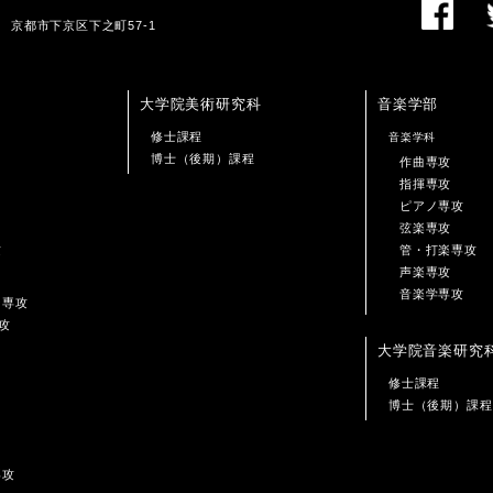
01 京都市下京区下之町57-1
大学院美術研究科
音楽学部
修士課程
音楽学科
博士（後期）課程
作曲専攻
指揮専攻
ピアノ専攻
弦楽専攻
攻
管・打楽専攻
声楽専攻
音楽学専攻
ン専攻
攻
大学院音楽研究
修士課程
博士（後期）課程
専攻