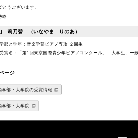
でとうございます。
称略
山 莉乃碧
（いなやま りのあ）
学部と学年：音楽学部ピアノ専攻 ２回生
受賞名：「第1回東京国際青少年ピアノコンクール」 大学生、一
ページ
楽学部・大学院の受賞情報
楽学部・大学院