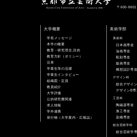
〒600-86
大学概要
美術学部
学長メッセージ
美術科
本学の概要
日本画専攻
教育・研究理念,目的
油画専攻
教育方針（ポリシー）
彫刻専攻
沿革
版画専攻
卒業生等の活躍
構想設計専
卒業生インタビュー
デザイン科
組織図・定員
総合デザイ
教員紹介
デザインB専
大学評価
工芸科
公的研究費関連
陶磁器専攻
求人情報
漆工専攻
学外連携
染織専攻
発行物（大学案内・広報誌）
総合芸術学科
総合芸術学