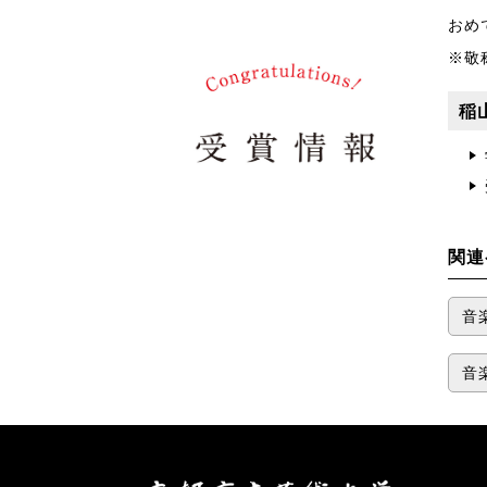
おめ
※敬
稲
関連
音
音