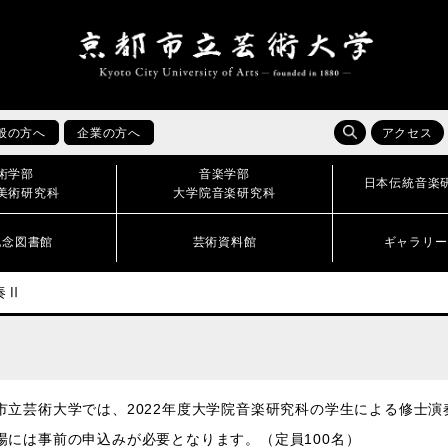
般の方へ
企業の方へ
アクセス
術学部
音楽学部
日本伝統音楽
美術研究科
大学院音楽研究科
記念図書館
芸術資料館
ギャラリー
奏Ⅱ
市立芸術大学では、2022年度大学院音楽研究科の学生による修士演
場には事前の申込みが必要となります。（定員100名）