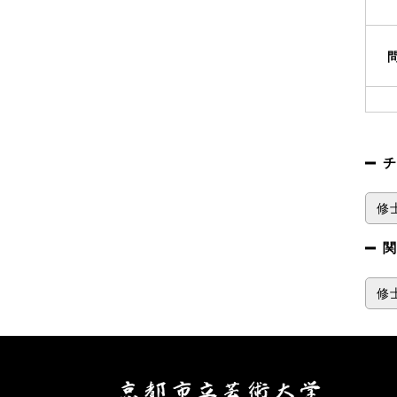
チ
修士
関
修