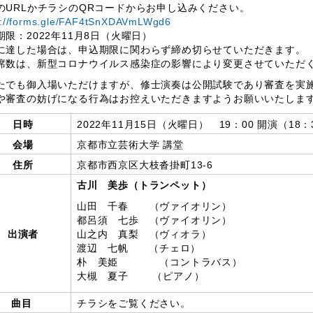
のURLかチラシのQRコードからお申し込みください。
s://forms.gle/FAF4tSnXDAVmLWgd6
期限：2022年11月8日（火曜日）
に達した場合は、申込期限に関わらず締め切らせていただきます。
席数は、新型コロナウイルス感染症の影響により変更させていただ
たでも御入場いただけますが、修士演奏は公開試験であり審査を実
や審査の妨げになる行為はお控えいただきますようお願いいたしま
日時
2022年11月15日（火曜日） 19：00 開演（18：
会場
京都市立芸術大学 講堂
住所
京都市西京区大枝沓掛町13-6
古川 美歩（トランペット）
山田 千春 （ヴァイオリン）
都呂須 七歩 （ヴァイオリン）
出演者
山之内 真梨 （ヴィオラ）
渡辺 七帆 （チェロ）
朴 美姫 （コントラバス）
大槻 夏子 （ピアノ）
曲目
チラシをご覧ください。