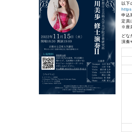
以下
http
申込
定員
※座
どな
演奏