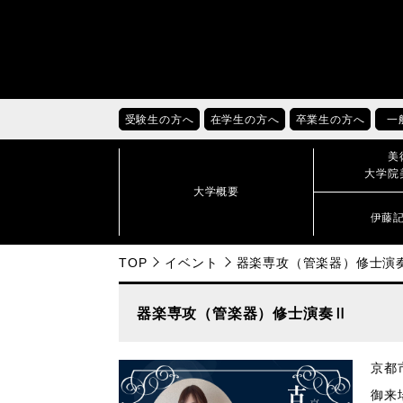
受験生の方へ
在学生の方へ
卒業生の方へ
一
美
大学院
大学概要
伊藤
TOP
イベント
器楽専攻（管楽器）修士演
器楽専攻（管楽器）修士演奏Ⅱ
京都
御来