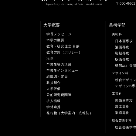
〒600-86
大学概要
美術学部
学長メッセージ
美術科
本学の概要
日本画専攻
教育・研究理念,目的
油画専攻
教育方針（ポリシー）
彫刻専攻
沿革
版画専攻
卒業生等の活躍
構想設計専
卒業生インタビュー
デザイン科
組織図・定員
総合デザイ
教員紹介
デザインB専
大学評価
工芸科
公的研究費関連
陶磁器専攻
求人情報
漆工専攻
学外連携
染織専攻
発行物（大学案内・広報誌）
総合芸術学科
総合芸術学