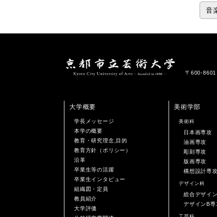
音
〒600-86
大学概要
美術学部
学長メッセージ
美術科
本学の概要
日本画専攻
教育・研究理念,目的
油画専攻
教育方針（ポリシー）
彫刻専攻
沿革
版画専攻
卒業生等の活躍
構想設計専
卒業生インタビュー
デザイン科
組織図・定員
総合デザイ
教員紹介
デザインB専
大学評価
工芸科