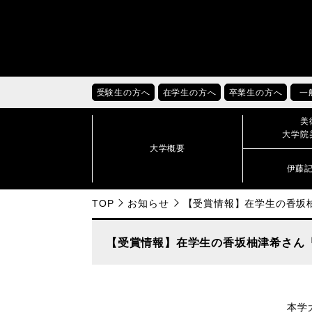
受験生の方へ
在学生の方へ
卒業生の方へ
一
美
大学院
大学概要
伊藤
TOP
お知らせ
【受賞情報】在学生の香坂
【受賞情報】在学生の香坂柚津希さん「
本学