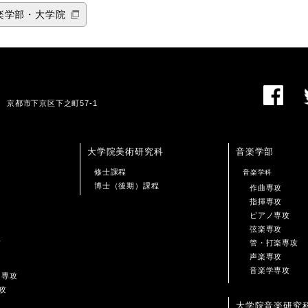
楽学部・大学院
01 京都市下京区下之町57-1
大学院美術研究科
音楽学部
修士課程
音楽学科
博士（後期）課程
作曲専攻
指揮専攻
ピアノ専攻
弦楽専攻
攻
管・打楽専攻
声楽専攻
音楽学専攻
ン専攻
攻
大学院音楽研究