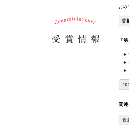
おめ
香
「第
2
関連
音