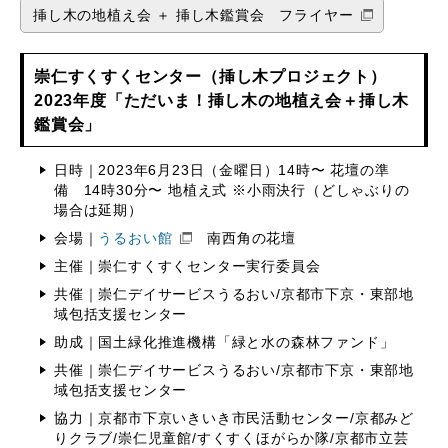
挿し木の地植え会 ＋ 挿し木鑑賞会 フライヤー
崇仁すくすくセンター（挿し木プロジェクト）
2023年度「ただいま！挿し木の地植え会＋挿し木
鑑賞会」
日時｜2023年6月23日（金曜日）14時〜 花壇の準
備 14時30分〜 地植え式 ※小雨決行（どしゃぶりの
場合は延期）
会場｜
うるおい館
南西角の花壇
主催｜崇仁すくすくセンター実行委員会
共催｜崇仁デイサービスうるおい/京都市下京・東部地
域包括支援センター
助成｜国土緑化推進機構「緑と水の森林ファンド」
共催｜崇仁デイサービスうるおい/京都市下京・東部地
域包括支援センター
協力｜京都市下京いきいき市民活動センター/京都みど
りクラブ/崇仁児童館/すくすくほがらか隊/京都市立芸