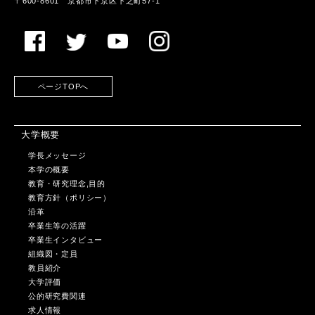
〒600-8601 京都市下京区下之町57-1
ページTOPへ
大学概要
学長メッセージ
本学の概要
教育・研究理念,目的
教育方針（ポリシー）
沿革
卒業生等の活躍
卒業生インタビュー
組織図・定員
教員紹介
大学評価
公的研究費関連
求人情報