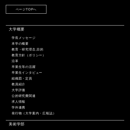
ページTOPへ
大学概要
学長メッセージ
本学の概要
教育・研究理念,目的
教育方針（ポリシー）
沿革
卒業生等の活躍
卒業生インタビュー
組織図・定員
教員紹介
大学評価
公的研究費関連
求人情報
学外連携
発行物（大学案内・広報誌）
美術学部