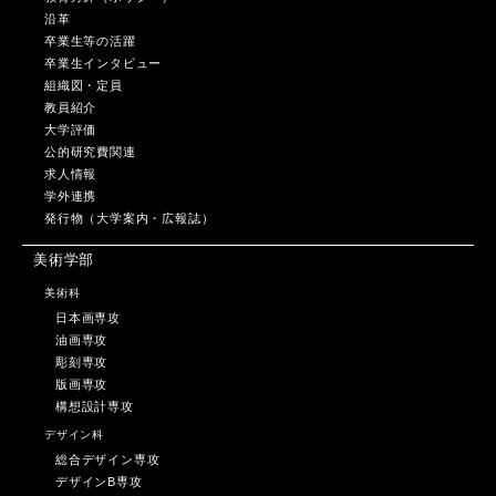
沿革
卒業生等の活躍
卒業生インタビュー
組織図・定員
教員紹介
大学評価
公的研究費関連
求人情報
学外連携
発行物（大学案内・広報誌）
美術学部
美術科
日本画専攻
油画専攻
彫刻専攻
版画専攻
構想設計専攻
デザイン科
総合デザイン専攻
デザインB専攻