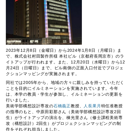
2023年12月8日（金曜日）から2024年1月8日（月曜日）ま
で、株式会社村田製作所様 本社ビル（京都府長岡京市）のラ
イトアップが行われます。また、12月20日（水曜日）から12
月24日（日曜日）まで、ビル南側の正面入口付近でプロジェ
クションマッピングが実施されます。
同社では2005年から、地域の方々に親しみを持っていただく
ことを目的にイルミネーションを実施されています。今年
は、本学の教員・学生が参加し、イルミネーションの更新を
行いました。
美術学部構想設計専攻の
石橋義正
教授、
人長果月
特任准教授
の指導のもと、中原田彩那さん（美術学部構想設計専攻2回
生）がライトアップの演出を、棟光里さん（修士課程美術専
攻（構想設計）2回生）がプロジェクションマッピングの制
作をそれぞれ担当しました。