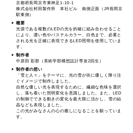
京都府長岡京市東神足1-10-1
株式会社村田製作所 本社ビル 南側正面（JR長岡京
駅東側）
概要
光源である複数のLEDの光を的確に組み合わせること
により、濃い色やパステルカラー、白色まで、必要と
される光を正確に表現できるLED照明を使用していま
す。
制作者
中原田 彩那（美術学部構想設計専攻2回生）
制作者の想い
「雪と人々」をテーマに、光の雪が街に優しく降り注
ぐイメージで制作しました。
自然な優しい光を表現するために、繊細な色味を選択
し、落ち着いた照明変化を意識しました。また、LED
の制御でできる動きの変化を最大限に活かし、雪の結
晶なども表現しました。
この光がみなさんの心の癒しになることを願っていま
す。